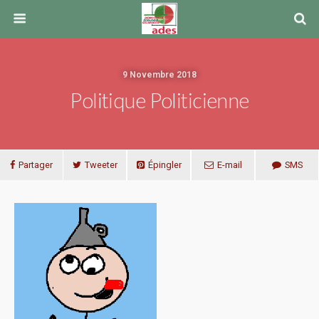
9 Novembre 2018
Politique Politicienne
Partager
Tweeter
Épingler
E-mail
SMS