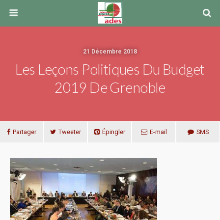
21 Décembre 2018
Les Leçons Politiques Du Budget
2019 De Grenoble
Partager
Tweeter
Épingler
E-mail
SMS