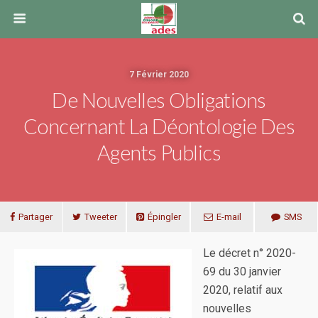
7 Février 2020
De Nouvelles Obligations
Concernant La Déontologie Des
Agents Publics
Partager
Tweeter
Épingler
E-mail
SMS
Le décret n° 2020-
69 du 30 janvier
2020, relatif aux
nouvelles