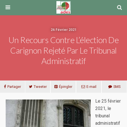
26 Février 2021
Un Recours Contre L’élection De
Carignon Rejeté Par Le Tribunal
Administratif
Partager
Tweeter
Épingler
E-mail
SMS
Le 25 février
2021, le
tribunal
administratif