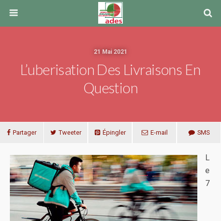
21 Mai 2021
L’uberisation Des Livraisons En
Question
Partager
Tweeter
Épingler
E-mail
SMS
L
e
7