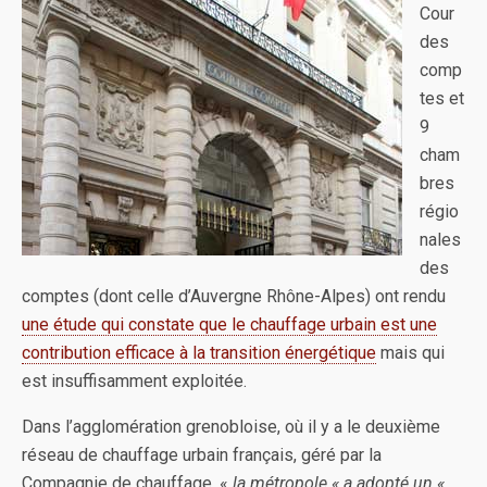
Cour
des
comp
tes et
9
cham
bres
régio
nales
des
comptes (dont celle d’Auvergne Rhône-Alpes) ont rendu
une étude qui constate que le chauffage urbain est une
contribution efficace à la transition énergétique
mais qui
est insuffisamment exploitée.
Dans l’agglomération grenobloise, où il y a le deuxième
réseau de chauffage urbain français, géré par la
Compagnie de chauffage, «
la métropole « a adopté un «