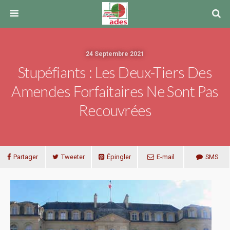
24 Septembre 2021
Stupéfiants : Les Deux-Tiers Des
Amendes Forfaitaires Ne Sont Pas
Recouvrées
Partager
Tweeter
Épingler
E-mail
SMS