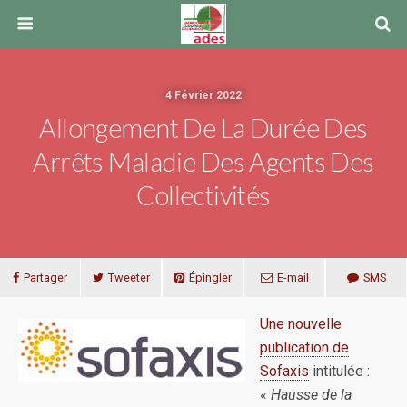
4 Février 2022
Allongement De La Durée Des
Arrêts Maladie Des Agents Des
Collectivités
Partager
Tweeter
Épingler
E-mail
SMS
Une nouvelle
publication de
Sofaxis
intitulée :
«
Hausse de la