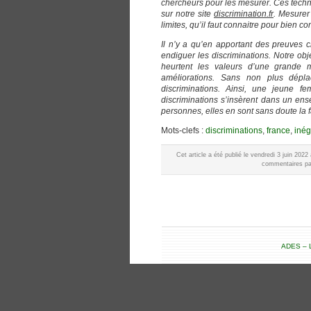
chercheurs pour les mesurer. Ces techni
sur notre site
discrimination.fr
. Mesurer
limites, qu’il faut connaitre pour bien 
Il n’y a qu’en apportant des preuves ch
endiguer les discriminations. Notre obj
heurtent les valeurs d’une grande m
améliorations. Sans non plus déplac
discriminations. Ainsi, une jeune f
discriminations s’insèrent dans un ens
personnes, elles en sont sans doute la fa
Mots-clefs :
discriminations
,
france
,
inég
Cet article a été publié le vendredi 3 juin 202
commentaires par
ADES – L