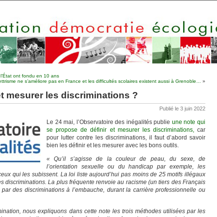
de l’État ont fondu en 10 ans
llettrisme ne s’améliore pas en France et les difficultés scolaires existent aussi à Grenoble…
»
t mesurer les discriminations ?
Publié le 3 juin 2022
Le 24 mai, l’Observatoire des inégalités publie
une note qui
se propose de définir et mesurer les discriminations,
car
pour lutter contre les discriminations, il faut d’abord savoir
bien les définir et les mesurer avec les bons outils.
« Qu’il s’agisse de la couleur de peau, du sexe, de
l’orientation sexuelle ou du handicap par exemple, les
eux qui les subissent. La loi liste aujourd’hui pas moins de 25 motifs illégaux
es discriminations. La plus fréquente renvoie au racisme (un tiers des Français
it par des discriminations à l’embauche, durant la carrière professionnelle ou
mination, nous expliquons dans cette note les trois méthodes utilisées par les