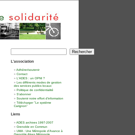
Rechercher
Rechercher
L'association
Adhérer/soutenir
Contact
L'ADES : un OPNI ?
Les différents modes de gestion
des services publics locaux
Politique de confidentialité
S'abonner
Soutenir notre effort d'information
Télécharger "Le système
Carignon"
Liens
ADES archives 1997-2007
Grenoble en Commun
UMA : Une Métropole d'Avance à
Grenoble Alpes Métropole