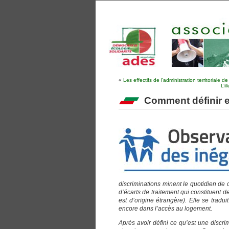
«
Les effectifs de l’administration territoriale 
L’i
Comment définir e
discriminations minent le quotidien de c
d’écarts de traitement qui constituent d
est d’origine étrangère). Elle se tradu
encore dans l’accès au logement.
Après avoir défini ce qu’est une discri