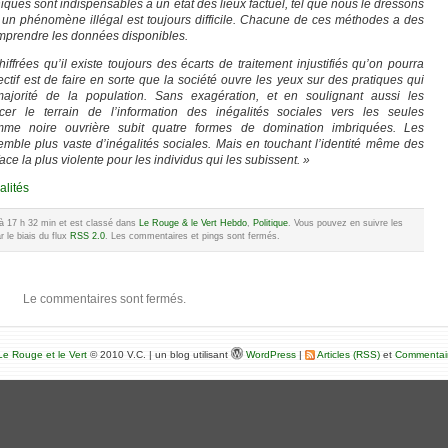
ques sont indispensables à un état des lieux factuel, tel que nous le dressons
 un phénomène illégal est toujours difficile. Chacune de ces méthodes a des
comprendre les données disponibles.
iffrées qu’il existe toujours des écarts de traitement injustifiés qu’on pourra
ectif est de faire en sorte que la société ouvre les yeux sur des pratiques qui
ajorité de la population. Sans exagération, et en soulignant aussi les
er le terrain de l’information des inégalités sociales vers les seules
emme noire ouvrière subit quatre formes de domination imbriquées. Les
emble plus vaste d’inégalités sociales. Mais en touchant l’identité même des
ce la plus violente pour les individus qui les subissent. »
alités
2 à 17 h 32 min et est classé dans
Le Rouge & le Vert Hebdo
,
Politique
. Vous pouvez en suivre les
 le biais du flux
RSS 2.0
. Les commentaires et pings sont fermés.
Le commentaires sont fermés.
e Rouge et le Vert
© 2010 V.C. | un blog utilisant
WordPress
|
Articles (RSS)
et
Commentai