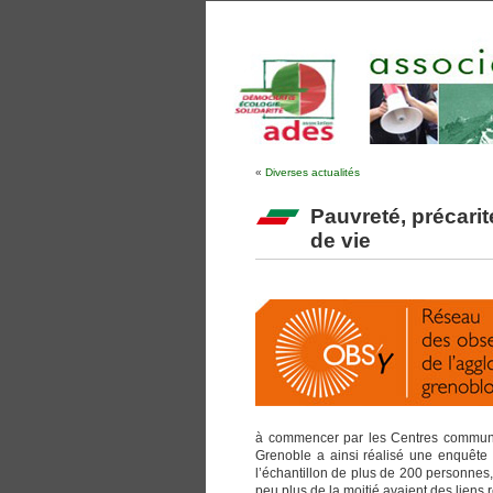
«
Diverses actualités
Pauvreté, précarit
de vie
à commencer par les Centres communaux
Grenoble a ainsi réalisé une enquête à
l’échantillon de plus de 200 personnes,
peu plus de la moitié avaient des liens 