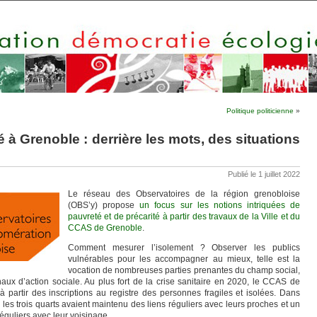
Politique politicienne
»
é à Grenoble : derrière les mots, des situations
Publié le 1 juillet 2022
Le réseau des Observatoires de la région grenobloise
(OBS’y) propose
un focus sur les notions intriquées de
pauvreté et de précarité à partir des travaux de la Ville et du
CCAS de Grenoble
.
Comment mesurer l’isolement ? Observer les publics
vulnérables pour les accompagner au mieux, telle est la
vocation de nombreuses parties prenantes du champ social,
 d’action sociale. Au plus fort de la crise sanitaire en 2020, le CCAS de
 partir des inscriptions au registre des personnes fragiles et isolées. Dans
 les trois quarts avaient maintenu des liens réguliers avec leurs proches et un
réguliers avec leur voisinage.