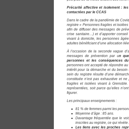
Précarité affective et isolement : le
contactées par le CCAS
Dans le cadre de la pandémie de Covid
registre « Personnes fragiles et isolée
afin de diffuser des messages de prév
crise sanitaire…) et d’apporter consei
vivant à domicile, les personnes âgée
adultes bénéficiant d’une allocation lié
À l’occasion de la seconde vague d’ap
messages de prévention par u
n que
personnes et les conséquences du c
personnes ont accepté de répondre au q
intérêt pour la démarche et du besoin 
sein du registre résulte d’une démarch
constituée n’est pas exhaustive et n
fragiles et isolées vivant à Grenobl
représentées, soit parce qu’elles n’on
figurer.
Les principaux enseignements :​
81 % de femmes parmi les personn
Moyenne d’âge : 85 ans.
Davantage fréquentée que le vois
inscrites au registre, ce qui révèle
Les liens avec les proches repré