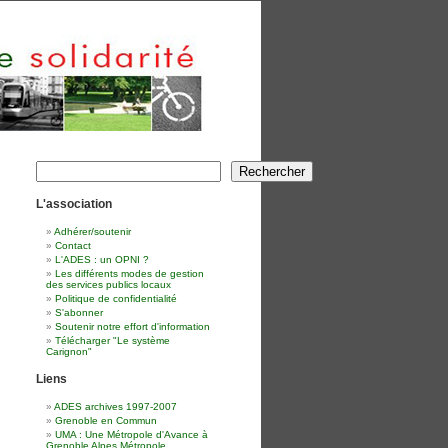
Rechercher
Rechercher
L'association
Adhérer/soutenir
Contact
L'ADES : un OPNI ?
Les différents modes de gestion
des services publics locaux
Politique de confidentialité
S'abonner
Soutenir notre effort d'information
Télécharger "Le système
Carignon"
Liens
ADES archives 1997-2007
Grenoble en Commun
UMA : Une Métropole d'Avance à
Grenoble Alpes Métropole