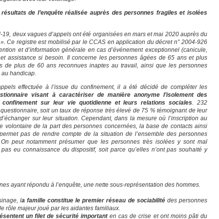
s résultats de l’enquête réalisée auprès des personnes fragiles et isolées
-19, deux vagues d’appels ont été organisées en mars et mai 2020 auprès du
s ». Ce registre est mobilisé par le CCAS en application du décret n° 2004-926
ention et d’information générale en cas d’événement exceptionnel (canicule,
l et assistance si besoin. Il concerne les personnes âgées de 65 ans et plus
s de plus de 60 ans reconnues inaptes au travail, ainsi que les personnes
e au handicap.
pels effectuée à l’issue du confinement, il a été décidé de compléter les
stionnaire visant à caractériser de manière anonyme l’isolement des
onfinement sur leur vie quotidienne et leurs relations sociales
. 232
uestionnaire, soit un taux de réponse très élevé de 75 % témoignant de leur
d’échanger sur leur situation. Cependant, dans la mesure où l’inscription au
e volontaire de la part des personnes concernées, la base de contacts ainsi
e permet pas de rendre compte de la situation de l’ensemble des personnes
e. On peut notamment présumer que les personnes très isolées y sont mal
t pas eu connaissance du dispositif, soit parce qu’elles n’ont pas souhaité y
es ayant répondu à l’enquête, une nette sous-représentation des hommes.
inage, l
a famille constitue le premier réseau de sociabilité
des personnes
 le rôle majeur joué par les aidantes familiaux.
sentent un filet de sécurité important
en cas de crise et ont moins pâti du