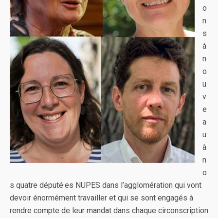
o
n
s
à
n
o
u
v
e
a
u
à
n
o
s quatre député·es NUPES dans l’agglomération qui vont
devoir énormément travailler et qui se sont engagés à
rendre compte de leur mandat dans chaque circonscription