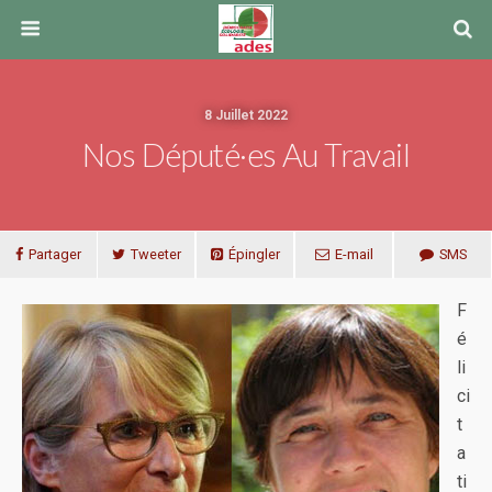
8 Juillet 2022
Nos Député·es Au Travail
Partager
Tweeter
Épingler
E-mail
SMS
F
é
li
ci
t
a
ti