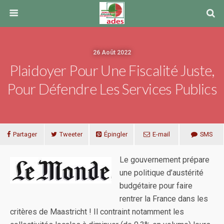
26 Août 2022
Plaidoyer Pour Une Fiscalité Juste,
Pour Défendre Les Services Publics
Partager
Tweeter
Épingler
E-mail
SMS
Le gouvernement prépare
une politique d’austérité
budgétaire pour faire
rentrer la France dans les
critères de Maastricht ! Il contraint notamment les