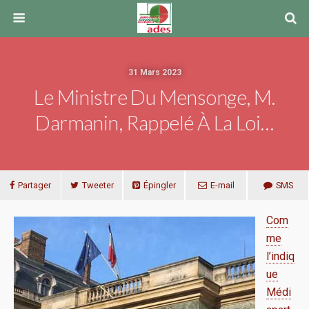
31 Mars 2023
Le Ministre Du Mensonge, M.
Darmanin, Rappelé À La Loi…
Partager
Tweeter
Épingler
E-mail
SMS
Com
me
l’indiq
ue
Médi