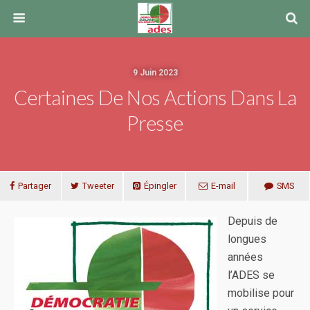
9 Juin 2023
Certaines De Nos Actions Dans La
Presse
Partager
Tweeter
Épingler
E-mail
SMS
Depuis de
longues
années
l’ADES se
mobilise pour