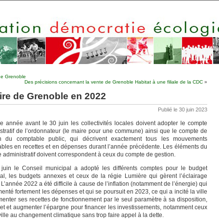
 de Grenoble
Des précisions concernant la vente de Grenoble Habitat à une filiale de la CDC
»
aire de Grenoble en 2022
Publié le 30 juin 2023
 année avant le 30 juin les collectivités locales doivent adopter le compte
stratif de l’ordonnateur (le maire pour une commune) ainsi que le compte de
on du comptable public, qui décrivent exactement tous les mouvements
bles en recettes et en dépenses durant l’année précédente. Les éléments du
 administratif doivent correspondent à ceux du compte de gestion.
juin le Conseil municipal a adopté les différents comptes pour le budget
pal, les budgets annexes et ceux de la régie Lumière qui gèrent l’éclairage
 L’année 2022 a été difficile à cause de l’inflation (notamment de l’énergie) qui
enté fortement les dépenses et qui se poursuit en 2023, ce qui a incité la ville
enter ses recettes de fonctionnement par le seul paramètre à sa disposition,
dget et augmenter l’épargne pour financer les investissements, notamment ceux
ville au changement climatique sans trop faire appel à la dette.