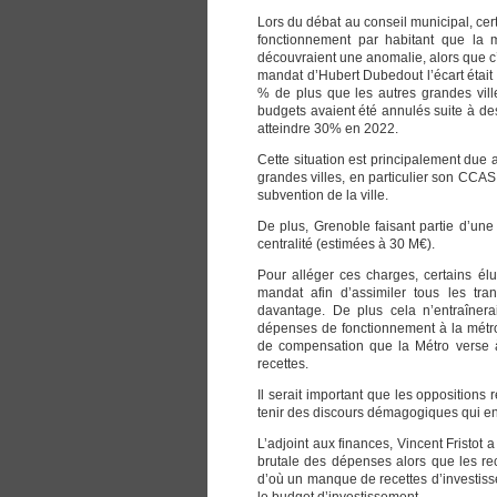
Lors du débat au conseil municipal, cer
fonctionnement par habitant que la
découvraient une anomalie, alors que c’
mandat d’Hubert Dubedout l’écart était
% de plus que les autres grandes ville
budgets avaient été annulés suite à d
atteindre 30% en 2022.
Cette situation est principalement due 
grandes villes, en particulier son CCAS 
subvention de la ville.
De plus, Grenoble faisant partie d’une
centralité (estimées à 30 M€).
Pour alléger ces charges, certains élu
mandat afin d’assimiler tous les tra
davantage. De plus cela n’entraînera
dépenses de fonctionnement à la métro
de compensation que la Métro verse à
recettes.
Il serait important que les oppositions 
tenir des discours démagogiques qui en
L’adjoint aux finances, Vincent Fristot 
brutale des dépenses alors que les rec
d’où un manque de recettes d’investiss