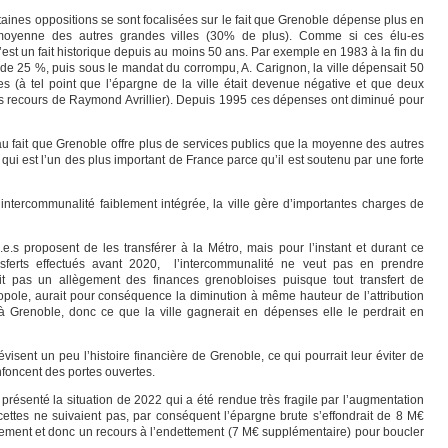
taines oppositions se sont focalisées sur le fait que Grenoble dépense plus en
 moyenne des autres grandes villes (30% de plus). Comme si ces élu-es
est un fait historique depuis au moins 50 ans. Par exemple en 1983 à la fin du
 de 25 %, puis sous le mandat du corrompu, A. Carignon, la ville dépensait 50
s (à tel point que l’épargne de la ville était devenue négative et que deux
es recours de Raymond Avrillier). Depuis 1995 ces dépenses ont diminué pour
au fait que Grenoble offre plus de services publics que la moyenne des autres
qui est l’un des plus important de France parce qu’il est soutenu par une forte
 intercommunalité faiblement intégrée, la ville gère d’importantes charges de
.e.s proposent de les transférer à la Métro, mais pour l’instant et durant ce
nsferts effectués avant 2020, l’intercommunalité ne veut pas en prendre
it pas un allègement des finances grenobloises puisque tout transfert de
pole, aurait pour conséquence la diminution à même hauteur de l’attribution
 Grenoble, donc ce que la ville gagnerait en dépenses elle le perdrait en
révisent un peu l’histoire financière de Grenoble, ce qui pourrait leur éviter de
foncent des portes ouvertes.
a présenté la situation de 2022 qui a été rendue très fragile par l’augmentation
ettes ne suivaient pas, par conséquent l’épargne brute s’effondrait de 8 M€
ement et donc un recours à l’endettement (7 M€ supplémentaire) pour boucler