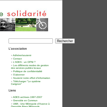
Rechercher
Rechercher
L'association
Adhérer/soutenir
Contact
L'ADES : un OPNI ?
Les différents modes de gestion
des services publics locaux
Politique de confidentialité
S'abonner
Soutenir notre effort d'information
Télécharger "Le système
Carignon"
Liens
ADES archives 1997-2007
Grenoble en Commun
UMA : Une Métropole d'Avance à
Grenoble Alpes Métropole