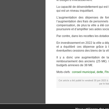
le budget d’investissement.
La capacité de désendettement qui est le
qui est un niveau inquiétant.
L’augmentation des dépenses de fonc
l’augmentation des frais de personnels 
compensation, de plus la ville a été c
poursuivre et d’amplifier ses aides soci
Par contre, dans les recettes les dotatio
En investissement en 2022 la ville a dé
et a équilibré ces dépense grâce à l
éventuelles cessions des biens de la vil
Il y a donc une augmentation de la
remboursement des anciens (25 M€). La
budgets annexes de 38 M€.
Mots-clefs :
conseil municipal
,
dette
,
FI
Cet article a été publié le vendredi 30 juin 2023 
par le bia