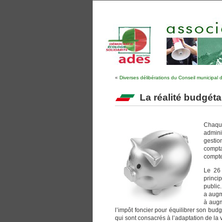
«
Diverses délibérations du Conseil municipal
La réalité budgét
Chaque
admini
gesti
compta
compte
Le 26 
princi
public.
a augm
à augm
l’impôt foncier pour équilibrer son bu
qui sont consacrés à l’adaptation de la 