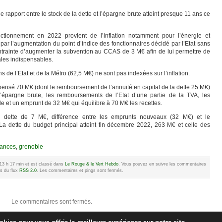
 rapport entre le stock de la dette et l’épargne brute atteint presque 11 ans ce
tionnement en 2022 provient de l’inflation notamment pour l’énergie et
par l’augmentation du point d’indice des fonctionnaires décidé par l’Etat sans
ontrainte d’augmenter la subvention au CCAS de 3 M€ afin de lui permettre de
ales indispensables.
ns de l’Etat et de la Métro (62,5 M€) ne sont pas indexées sur l’inflation.
pensé 70 M€ (dont le remboursement de l’annuité en capital de la dette 25 M€)
’épargne brute, les remboursements de l’Etat d’une partie de la TVA, les
le et un emprunt de 32 M€ qui équilibre à 70 M€ les recettes.
 dette de 7 M€, différence entre les emprunts nouveaux (32 M€) et le
 dette du budget principal atteint fin décembre 2022, 263 M€ et celle des
nances
,
grenoble
à 13 h 17 min et est classé dans
Le Rouge & le Vert Hebdo
. Vous pouvez en suivre les commentaires
is du flux
RSS 2.0
. Les commentaires et pings sont fermés.
Le commentaires sont fermés.