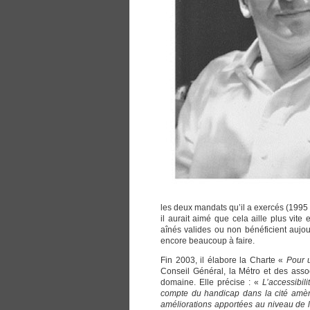
les deux mandats qu’il a exercés (1995 à
il aurait aimé que cela aille plus vite
aînés valides ou non bénéficient aujou
encore beaucoup à faire.
Fin 2003, il élabore la Charte «
Pour u
Conseil Général, la Métro et des associ
domaine. Elle précise : «
L’accessibil
compte du handicap dans la cité amène
améliorations apportées au niveau de la 