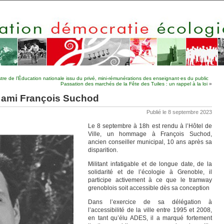
stre de l’Éducation nationale issu du privé, mini-rémunérations des enseignant·es du public
Passation des marchés de la Fête des Tuiles : un rappel à la loi
»
 ami François Suchod
Publié le 8 septembre 2023
Le 8 septembre à 18h est rendu à l’Hôtel de
Ville, un hommage à François Suchod,
ancien conseiller municipal, 10 ans après sa
disparition.
Militant infatigable et de longue date, de la
solidarité et de l’écologie à Grenoble, il
participe activement à ce que le tramway
grenoblois soit accessible dès sa conception
Dans l’exercice de sa délégation à
l’accessibilité de la ville entre 1995 et 2008,
en tant qu’élu ADES, il a marqué fortement