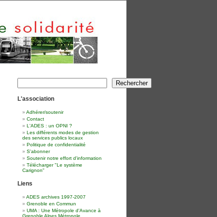
Rechercher
Rechercher
L'association
Adhérer/soutenir
Contact
L'ADES : un OPNI ?
Les différents modes de gestion
des services publics locaux
Politique de confidentialité
S'abonner
Soutenir notre effort d'information
Télécharger "Le système
Carignon"
Liens
ADES archives 1997-2007
Grenoble en Commun
UMA : Une Métropole d'Avance à
Grenoble Alpes Métropole