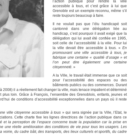
l’action publique pour rendre la ville
accessible à tous, et c’est grâce à lui que
Grenoble est un exemple reconnu, même s’il
reste toujours beaucoup à faire.
Il ne voulait pas que l’élu handicapé soit
cantonné dans une délégation liée au
handicap, c’est pourquoi il avait exigé que la
délégation qui lui avait été confiée en 1995,
soit celle de l’accessibilité à la ville. Pour lui
la ville devait être accessible à tous. «
En
promouvant une ville accessible à tous, je
fabrique une certaine « qualité d’usage » et
l’on peut dire également une certaine
citoyenneté.
»
A la Ville, le travail était immense que ce soit
pour l’accessibilité des espaces ou des
bâtiments publics ou des commerces. Durant
 2008) il a réellement fait changer la ville, mais tenace impatient et déterminé
 et plus loin. Grâce à François, l’ensemble des Grenoblois, enfants, jeunes et
rd’hui de conditions d’accessibilité exceptionnelles dans un pays où il reste
ne ville citoyenne accessible à tous
» qui sera signée par la Ville, l’Etat, le
ations. Cette charte fixe les lignes directrices de l’action publique dans ce
ité et la perception de l’espace concerne toute la population car la prise en
 une réelle amélioration des conditions de vie pour tous les usagers. Les
voirie, du cadre bâti, des transports, des lieux culturels et sportifs, du cadre