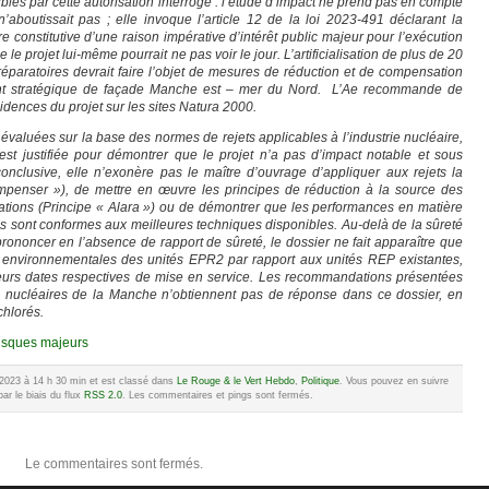
es par cette autorisation interroge : l’étude d’impact ne prend pas en compte
n’aboutissait pas ; elle invoque l’article 12 de la loi 2023-491 déclarant la
re constitutive d’une raison impérative d’intérêt public majeur pour l’exécution
e projet lui-même pourrait ne pas voir le jour. L’artificialisation de plus de 20
réparatoires devrait faire l’objet de mesures de réduction et de compensation
nt stratégique de façade Manche est – mer du Nord. L’Ae recommande de
idences du projet sur les sites Natura 2000.
valuées sur la base des normes de rejets applicables à l’industrie nucléaire,
est justifiée pour démontrer que le projet n’a pas d’impact notable et sous
onclusive, elle n’exonère pas le maître d’ouvrage d’appliquer aux rejets la
penser »), de mettre en œuvre les principes de réduction à la source des
ations (Principe « Alara ») ou de démontrer que les performances en matière
s sont conformes aux meilleures techniques disponibles. Au-delà de la sûreté
prononcer en l’absence de rapport de sûreté, le dossier ne fait apparaître que
 environnementales des unités EPR2 par rapport aux unités REP existantes,
eurs dates respectives de mise en service. Les recommandations présentées
s nucléaires de la Manche n’obtiennent pas de réponse dans ce dossier, en
chlorés.
isques majeurs
e 2023 à 14 h 30 min et est classé dans
Le Rouge & le Vert Hebdo
,
Politique
. Vous pouvez en suivre
ar le biais du flux
RSS 2.0
. Les commentaires et pings sont fermés.
Le commentaires sont fermés.