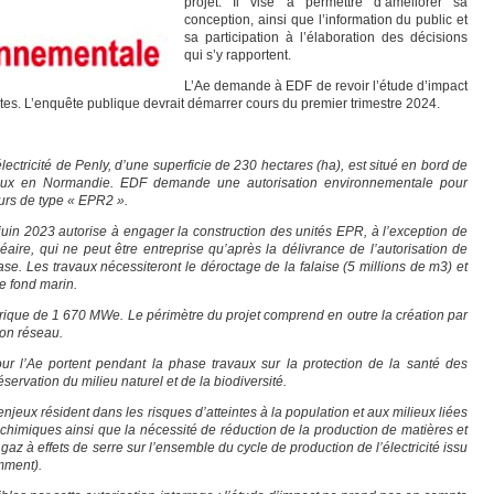
projet. Il vise à permettre d’améliorer sa
conception, ainsi que l’information du public et
sa participation à l’élaboration des décisions
qui s’y rapportent.
L’Ae demande à EDF de revoir l’étude d’impact
tes. L’enquête publique devrait démarrer cours du premier trimestre 2024.
ectricité de Penly, d’une superficie de 230 hectares (ha), est situé en bord de
ux en Normandie. EDF demande une autorisation environnementale pour
urs de type « EPR2 ».
 juin 2023 autorise à engager la construction des unités EPR, à l’exception de
léaire, qui ne peut être entreprise qu’après la délivrance de l’autorisation de
base. Les travaux nécessiteront le déroctage de la falaise (5 millions de m3) et
e fond marin.
ique de 1 670 MWe. Le périmètre du projet comprend en outre la création par
on réseau.
ur l’Ae portent pendant la phase travaux sur la protection de la santé des
réservation du milieu naturel et de la biodiversité.
enjeux résident dans les risques d’atteintes à la population et aux milieux liées
 chimiques ainsi que la nécessité de réduction de la production de matières et
az à effets de serre sur l’ensemble du cycle de production de l’électricité issu
mment).