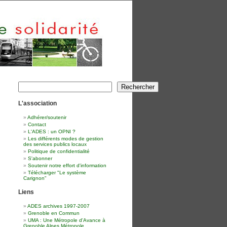
Rechercher
Rechercher
L'association
Adhérer/soutenir
Contact
L'ADES : un OPNI ?
Les différents modes de gestion
des services publics locaux
Politique de confidentialité
S'abonner
Soutenir notre effort d'information
Télécharger "Le système
Carignon"
Liens
ADES archives 1997-2007
Grenoble en Commun
UMA : Une Métropole d'Avance à
Grenoble Alpes Métropole