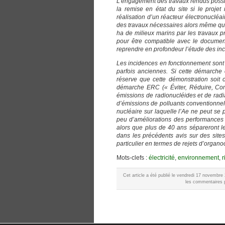
L’engagement des travaux rendus possibl
la remise en état du site si le projet 
réalisation d’un réacteur électronucléai
des travaux nécessaires alors même que l
ha de milieux marins par les travaux p
pour être compatible avec le docume
reprendre en profondeur l’étude des inc
Les incidences en fonctionnement sont é
parfois anciennes. Si cette démarche 
réserve que cette démonstration soit c
démarche ERC (« Éviter, Réduire, Com
émissions de radionucléides et de radi
d’émissions de polluants conventionnel
nucléaire sur laquelle l’Ae ne peut se 
peu d’améliorations des performances
alors que plus de 40 ans sépareront l
dans les précédents avis sur des site
particulier en termes de rejets d’organo
Mots-clefs :
électricité
,
environnement
,
r
Cet article a été publié le vendredi 17 novembr
les commentaires p