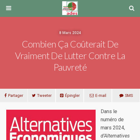
8 Mars 2024
Combien Ça Coûterait De
Vraiment De Lutter Contre La
Pauvreté
Partager
Tweeter
Épingler
E-mail
SMS
Dans le
numéro de
mars 2024,
d’Alternatives