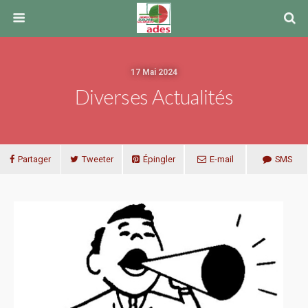
17 Mai 2024
Diverses Actualités
Partager
Tweeter
Épingler
E-mail
SMS