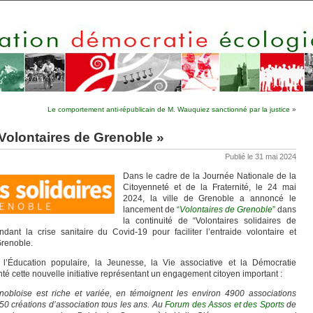
Le comportement anti-républicain de M. Wauquiez sanctionné par la justice
»
Volontaires de Grenoble »
Publié le 31 mai 2024
Dans le cadre de la Journée Nationale de la
Citoyenneté et de la Fraternité, le 24 mai
2024, la ville de Grenoble a annoncé le
lancement de
“
Volontaires de Grenoble
”
dans
la continuité de “Volontaires solidaires de
ant la crise sanitaire du Covid-19 pour faciliter l’entraide volontaire et
 Grenoble.
l’Éducation populaire, la Jeunesse, la Vie associative et la Démocratie
nté cette nouvelle initiative représentant un engagement citoyen important :
enobloise est riche et variée, en témoignent les environ 4900 associations
250 créations d’association tous les ans. Au
Forum des Assos et des Sports
de