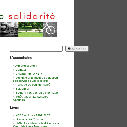
Rechercher
Rechercher
L'association
Adhérer/soutenir
Contact
L'ADES : un OPNI ?
Les différents modes de gestion
des services publics locaux
Politique de confidentialité
S'abonner
Soutenir notre effort d'information
Télécharger "Le système
Carignon"
Liens
ADES archives 1997-2007
Grenoble en Commun
UMA : Une Métropole d'Avance à
Grenoble Alpes Métropole