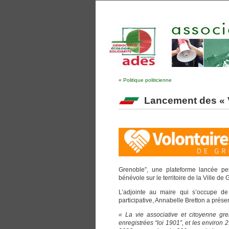
«
Politique politicienne
Lancement des « 
Grenoble”, une plateforme lancée pend
bénévole sur le territoire de la Ville de
L’adjointe au maire qui s’occupe de 
participative, Annabelle Bretton a prése
«
La vie associative et citoyenne gr
enregistrées “loi 1901”, et les environ 