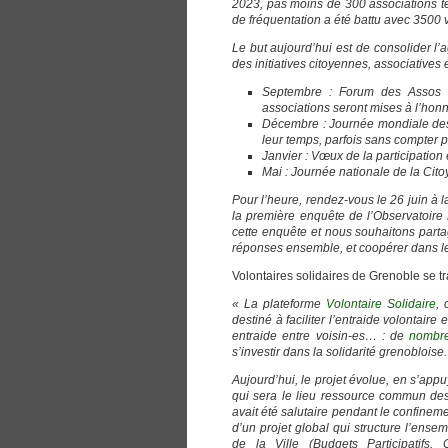
2023, pas moins de 300 associations te
de fréquentation a été battu avec 3500
Le but aujourd’hui est de consolider l’
des initiatives citoyennes, associatives e
Septembre : Forum des Assos e
associations seront mises à l’honn
Décembre : Journée mondiale des 
leur temps, parfois sans compter pou
Janvier : Vœux de la participation e
Mai : Journée nationale de la Citoy
Pour l’heure, rendez-vous le 26 juin à l
la première enquête de l’Observatoire 
cette enquête et nous souhaitons parta
réponses ensemble, et coopérer dans le
Volontaires solidaires de Grenoble se t
« La plateforme
Volontaire Solidaire
, 
destiné à faciliter l’entraide volontair
entraide entre voisin-es… : de
nombre
s’investir dans la solidarité grenobloise.
Aujourd’hui, le projet évolue, en s’appu
qui sera le lieu ressource commun des
avait été salutaire pendant le confinemen
d’un projet global qui structure l’ense
de la Ville (Budgets Participatifs, 