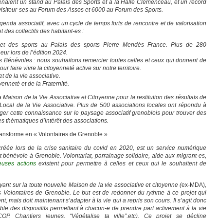
naient un stand au Palais des Sports et à la Halle Clémenceau, et un record
 visiteur-ses au Forum des Assos et 6000 au Forum des Sports.
agenda associatif, avec un cycle de temps forts de rencontre et de valorisation
t des collectifs des habitant-es :
t des sports au Palais des sports Pierre Mendès France. Plus de 280
eur lors de l’édition 2024.
Bénévoles : nous souhaitons remercier toutes celles et ceux qui donnent de
r faire vivre la citoyenneté active sur notre territoire.
t de la vie associative.
enneté et de la Fraternité.
a Maison de la Vie Associative et Citoyenne pour la restitution des résultats de
Local de la Vie Associative. Plus de 500 associations locales ont répondu à
ger cette connaissance sur le paysage associatif grenoblois pour trouver des
s thématiques d’intérêt des associations.
ransforme en « Volontaires de Grenoble »
créée lors de la crise sanitaire du covid en 2020, est un service numérique
e et bénévole à Grenoble. Volontariat, parrainage solidaire, aide aux migrant-es,
uses actions
existent pour permettre à celles et ceux qui le souhaitent de
yant sur la toute nouvelle Maison de la vie associative et citoyenne (
ex-MDA)
,
 Volontaires de Grenoble. Le but est de redonner du rythme à ce projet qui
t, mais doit maintenant s’adapter à la vie qui a repris son cours. Il s’agit donc
mble des dispositifs permettant à chacun-e de prendre part activement à la vie
COP, Chantiers jeunes, “Végétalise ta ville”,etc). Ce projet se décline