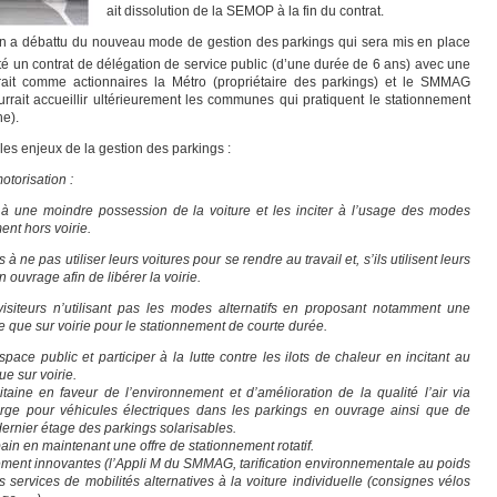
ait dissolution de la SEMOP à la fin du contrat.
ain a débattu du nouveau mode de gestion des parkings qui sera mis en place
té un contrat de délégation de service public (d’une durée de 6 ans) avec une
rait comme actionnaires la Métro (propriétaire des parkings) et le SMMAG
ourrait accueillir ultérieurement les communes qui pratiquent le stationnement
he).
les enjeux de la gestion des parkings :
otorisation :
à une moindre possession de la voiture et les inciter à l’usage des modes
ment hors voirie.
e pas utiliser leurs voitures pour se rendre au travail et, s’ils utilisent leurs
 ouvrage afin de libérer la voirie.
 visiteurs n’utilisant pas les modes alternatifs en proposant notamment une
e que sur voirie pour le stationnement de courte durée.
pace public et participer à la lutte contre les ilots de chaleur en incitant au
e sur voirie.
litaine en faveur de l’environnement et d’amélioration de la qualité l’air via
arge pour véhicules électriques dans les parkings en ouvrage ainsi que de
ernier étage des parkings solarisables.
bain en maintenant une offre de stationnement rotatif.
nement innovantes (l’Appli M du SMMAG, tarification environnementale au poids
 services de mobilités alternatives à la voiture individuelle (consignes vélos