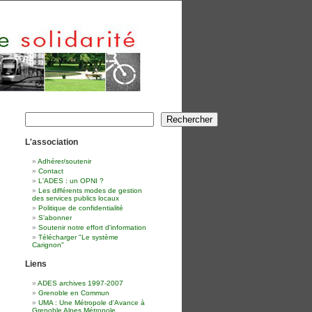
Rechercher
Rechercher
L'association
Adhérer/soutenir
Contact
L'ADES : un OPNI ?
Les différents modes de gestion
des services publics locaux
Politique de confidentialité
S'abonner
Soutenir notre effort d'information
Télécharger "Le système
Carignon"
Liens
ADES archives 1997-2007
Grenoble en Commun
UMA : Une Métropole d'Avance à
Grenoble Alpes Métropole