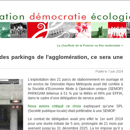
La chaufferie de la Poterne va être modernisée
»
des parkings de l’agglomération, ce sera une
Publié le 7 juin 2024
L’exploitation des 21 parcs de stationnement en ouvrage et
en enclos de Grenoble Alpes Métropole avait été confiée à
la Société d’Economie Mixte à Opération unique (SEMOP)
PARKGAM détenue à 51 % par la Métro et 49% par EFFIA,
dans le cadre d’une délégation de service public.
Nous avions critiqué ce choix
expliquant qu’une SPL
(Société publique locale) était préférable à une SEMOP.
Le contrat de délégation avait pris effet le 1er avril 2019
pour une durée initiale de 5 ans, prolongée de 21 mois par
avenant jusqu’au 31 décembre 2025. La loi impose qu’il y