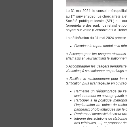
Le 31 mai 2024, le conseil métropolit
er
au 1
janvier 2026. Le choix arrêté a é
Société publique locale (SPL) qui au
(propriétaire des parkings relais) et p
payant sur voirie (Grenoble et La Tronc
La délibération du 31 mai 2024 précise 
Favoriser le report modal et la dém
o Accompagner les usagers-résidents 
alternatifs en leur facilitant le stationne
o Accompagner les usagers pendulaires à n
véhicules, à se stationner en parkings en
o Faciliter le stationnement pour les
tarification plus avantageuse en ouvrag
Permettre un rééquilibrage de l’es
stationnement en ouvrage plutôt qu
Participer à la politique métropo
l’implantation de points de rech
panneaux photovoltaïques sur le d
Renforcer l’attractivité du cœur ur
Intégrer des solutions de station
des véhicules, …) et proposer des