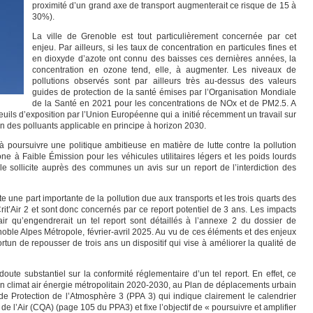
proximité d’un grand axe de transport augmenterait ce risque de 15 à
30%).
La ville de Grenoble est tout particulièrement concernée par cet
enjeu. Par ailleurs, si les taux de concentration en particules fines et
en dioxyde d’azote ont connu des baisses ces dernières années, la
concentration en ozone tend, elle, à augmenter. Les niveaux de
pollutions observés sont par ailleurs très au-dessus des valeurs
guides de protection de la santé émises par l’Organisation Mondiale
de la Santé en 2021 pour les concentrations de NOx et de PM2.5. A
seuils d’exposition par l’Union Européenne qui a initié récemment un travail sur
on des polluants applicable en principe à horizon 2030.
à poursuivre une politique ambitieuse en matière de lutte contre la pollution
e à Faible Émission pour les véhicules utilitaires légers et les poids lourds
 sollicite auprès des communes un avis sur un report de l’interdiction des
 une part importante de la pollution due aux transports et les trois quarts des
it’Air 2 et sont donc concernés par ce report potentiel de 3 ans. Les impacts
air qu’engendrerait un tel report sont détaillés à l’annexe 2 du dossier de
oble Alpes Métropole, février-avril 2025. Au vu de ces éléments et des enjeux
rtun de repousser de trois ans un dispositif qui vise à améliorer la qualité de
oute substantiel sur la conformité réglementaire d’un tel report. En effet, ce
an climat air énergie métropolitain 2020-2030, au Plan de déplacements urbain
 Protection de l’Atmosphère 3 (PPA 3) qui indique clairement le calendrier
é de l’Air (CQA) (page 105 du PPA3) et fixe l’objectif de « poursuivre et amplifier