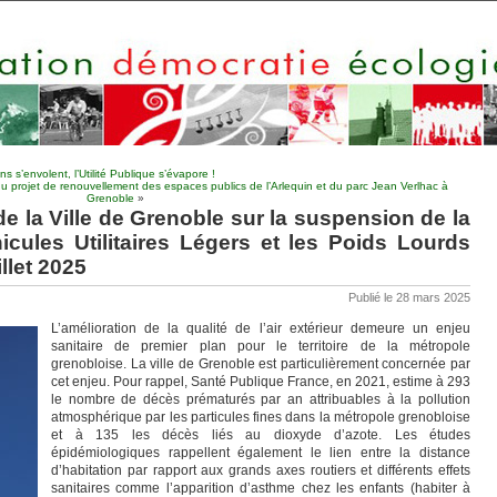
s’envolent, l’Utilité Publique s’évapore !
l du projet de renouvellement des espaces publics de l’Arlequin et du parc Jean Verlhac à
Grenoble
»
e la Ville de Grenoble sur la suspension de la
cules Utilitaires Légers et les Poids Lourds
illet 2025
Publié le 28 mars 2025
L’amélioration de la qualité de l’air extérieur demeure un enjeu
sanitaire de premier plan pour le territoire de la métropole
grenobloise. La ville de Grenoble est particulièrement concernée par
cet enjeu. Pour rappel, Santé Publique France, en 2021, estime à 293
le nombre de décès prématurés par an attribuables à la pollution
atmosphérique par les particules fines dans la métropole grenobloise
et à 135 les décès liés au dioxyde d’azote. Les études
épidémiologiques rappellent également le lien entre la distance
d’habitation par rapport aux grands axes routiers et différents effets
sanitaires comme l’apparition d’asthme chez les enfants (habiter à