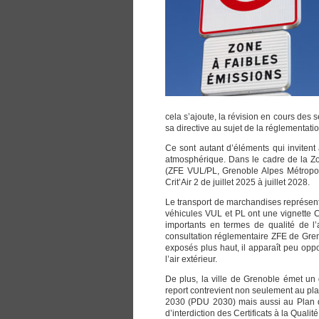
cela s’ajoute, la révision en cours des 
sa directive au sujet de la réglementati
Ce sont autant d’éléments qui invitent 
atmosphérique. Dans le cadre de la Zon
(ZFE VUL/PL, Grenoble Alpes Métropole
Crit’Air 2 de juillet 2025 à juillet 2028.
Le transport de marchandises représente
véhicules VUL et PL ont une vignette Cr
importants en termes de qualité de l’
consultation réglementaire ZFE de Gren
exposés plus haut, il apparaît peu oppo
l’air extérieur.
De plus, la ville de Grenoble émet un d
report contrevient non seulement au pl
2030 (PDU 2030) mais aussi au Plan de
d’interdiction des Certificats à la Qualit