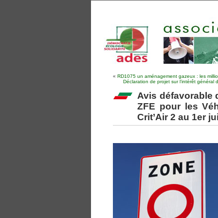
«
RD1075 un aménagement gazeux : les millions 
Déclaration de projet sur l’intérêt généra
Avis défavorable d
ZFE pour les Véhi
Crit’Air 2 au 1er ju