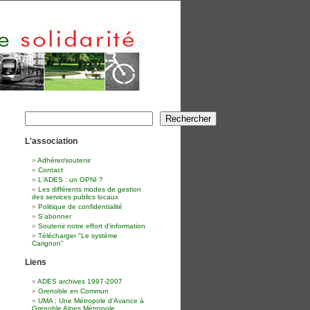
Rechercher
Rechercher
L'association
Adhérer/soutenir
Contact
L'ADES : un OPNI ?
Les différents modes de gestion
des services publics locaux
Politique de confidentialité
S'abonner
Soutenir notre effort d'information
Télécharger "Le système
Carignon"
Liens
ADES archives 1997-2007
Grenoble en Commun
UMA : Une Métropole d'Avance à
Grenoble Alpes Métropole