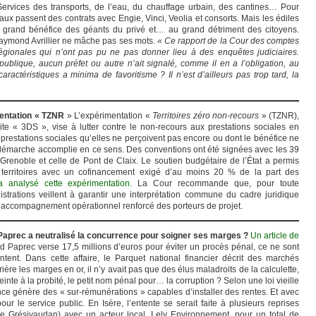
Services des transports, de l’eau, du chauffage urbain, des cantines… Pour
caux passent des contrats avec Engie, Vinci, Veolia et consorts. Mais les édiles
u grand bénéfice des géants du privé et… au grand détriment des citoyens.
Raymond Avrillier ne mâche pas ses mots.
« Ce rapport de la Cour des comptes
gionales qui n’ont pas pu ne pas donner lieu à des enquêtes judiciaires.
publique, aucun préfet ou autre n’ait signalé, comme il en a l’obligation, au
aractéristiques a minima de favoritisme ? Il n’est d’ailleurs pas trop tard, la
mentation « TZNR
» L’expérimentation «
Territoires zéro non-recours
» (TZNR),
ite « 3DS », vise à lutter contre le non-recours aux prestations sociales en
 prestations sociales qu’elles ne perçoivent pas encore ou dont le bénéfice ne
 démarche accomplie en ce sens. Des conventions ont été signées avec les 39
de Grenoble et celle de Pont de Claix. Le soutien budgétaire de l’État a permis
 territoires avec un cofinancement exigé d’au moins 20 % de la part des
analysé cette expérimentation
. La Cour recommande que, pour toute
strations veillent à garantir une interprétation commune du cadre juridique
un accompagnement opérationnel renforcé des porteurs de projet.
aprec a neutralisé la concurrence pour soigner ses marges ?
Un article de
d Paprec verse 17,5 millions d’euros pour éviter un procès pénal, ce ne sont
ent. Dans cette affaire, le Parquet national financier décrit des marchés
rrière les marges en or, il n’y avait pas que des élus maladroits de la calculette,
nte à la probité, le petit nom pénal pour… la corruption ? Selon une loi vieille
e génère des « sur-rémunérations » capables d’installer des rentes. Et avec
 pour le service public. En Isère, l’entente se serait faite à plusieurs reprises
e Grésivaudan) avec un acteur local, Lely Environnement, pour un total de