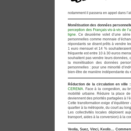
notamment il passera en appel dans l’af
Monétisation des données personnell
perception des Français vis-à-vis de l’
ligne
. Ce deuxième volet d’une série d
personnelles comme monnaie d’échange
répondants se disent prêts à vendre le
1 euro mensuel et 14 % souhaiteraient
fréquente est entre 10 à 30 euros mens
souhaitent pas vendre leurs données, qu
la monétisation des données person
personnelles : pour une minorité d’indi
bien-être de manière indépendante du
Réduction de la circulation en vil
CEREMA
. Face à la congestion, au br
mobilité urbaine. Réduire la place de l
deviennent des priorités partagées à l’
Cette transformation exige d’équilibrer a
quartier à la métropole, du court au long
Les collectivités locales déploient aujo
transport, aides à la conversion) à la con
Veolia, Suez, Vinci, Keolis… Commen