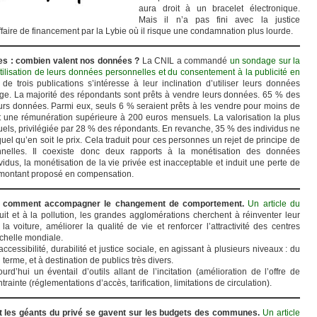
aura droit à un bracelet électronique.
Mais il n’a pas fini avec la justice
faire de financement par la Lybie où il risque une condamnation plus lourde.
es : combien valent nos données ?
La CNIL a commandé
un sondage sur la
utilisation de leurs données personnelles et du consentement à la publicité en
e trois publications s’intéresse à leur inclination d’utiliser leurs données
. La majorité des répondants sont prêts à vendre leurs données. 65 % des
urs données. Parmi eux, seuls 6 % seraient prêts à les vendre pour moins de
 une rémunération supérieure à 200 euros mensuels. La valorisation la plus
uels, privilégiée par 28 % des répondants. En revanche, 35 % des individus ne
el qu’en soit le prix. Cela traduit pour ces personnes un rejet de principe de
nelles. Il coexiste donc deux rapports à la monétisation des données
vidus, la monétisation de la vie privée est inacceptable et induit une perte de
 montant proposé en compensation.
le : comment accompagner le changement de comportement.
Un article du
uit et à la pollution, les grandes agglomérations cherchent à réinventer leur
a voiture, améliorer la qualité de vie et renforcer l’attractivité des centres
échelle mondiale.
ccessibilité, durabilité et justice sociale, en agissant à plusieurs niveaux : du
 terme, et à destination de publics très divers.
urd’hui un éventail d’outils allant de l’incitation (amélioration de l’offre de
trainte (réglementations d’accès, tarification, limitations de circulation).
t les géants du privé se gavent sur les budgets des communes.
Un article