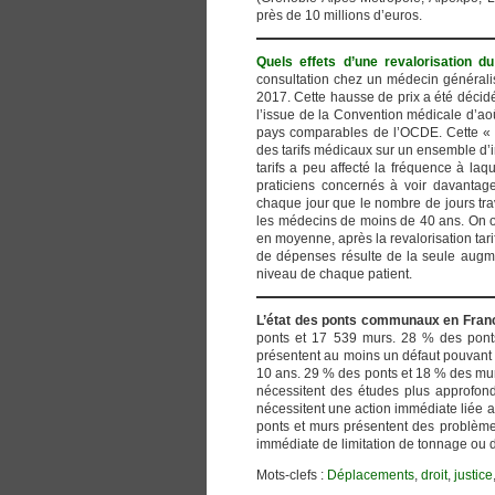
près de 10 millions d’euros.
Quels effets d’une revalorisation du
consultation chez un médecin générali
2017. Cette hausse de prix a été décid
l’issue de la Convention médicale d’ao
pays comparables de l’OCDE. Cette « e
des tarifs médicaux sur un ensemble d’in
tarifs a peu affecté la fréquence à laq
praticiens concernés à voir davantag
chaque jour que le nombre de jours tra
les médecins de moins de 40 ans. On ob
en moyenne, après la revalorisation tari
de dépenses résulte de la seule augme
niveau de chaque patient.
L’état des ponts communaux en Fran
ponts et 17 539 murs. 28 % des pont
présentent au moins un défaut pouvant a
10 ans. 29 % des ponts et 18 % des murs
nécessitent des études plus approfon
nécessitent une action immédiate liée 
ponts et murs présentent des problèmes
immédiate de limitation de tonnage ou d
Mots-clefs :
Déplacements
,
droit
,
justice