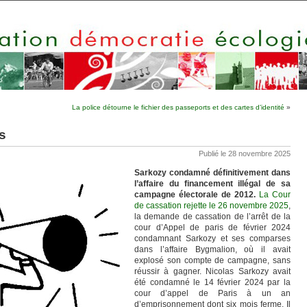
La police détourne le fichier des passeports et des cartes d’identité
»
s
Publié le 28 novembre 2025
Sarkozy condamné définitivement dans
l’affaire du financement illégal de sa
campagne électorale de 2012.
La Cour
de cassation rejette le 26 novembre 2025
,
la demande de cassation de l’arrêt de la
cour d’Appel de paris de février 2024
condamnant Sarkozy et ses comparses
dans l’affaire Bygmalion, où il avait
explosé son compte de campagne, sans
réussir à gagner. Nicolas Sarkozy avait
été condamné le 14 février 2024 par la
cour d’appel de Paris à un an
d’emprisonnement dont six mois ferme. Il