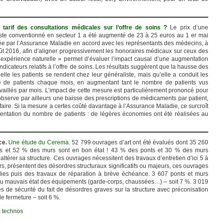
 tarif des consultations médicales sur l’offre de soins ?
Le prix d’une
ste conventionné en secteur 1 a été augmenté de 23 à 25 euros au 1 er mai
ée par l’Assurance Maladie en accord avec les représentants des médecins, à
ût 2016, afin d’aligner progressivement les honoraires médicaux sur ceux des
xpérience naturelle » permet d’évaluer l’impact causal d’une augmentation
dicateurs relatifs à l’offre de soins. Les résultats suggèrent que la hausse des
uelle les patients se rendent chez leur généraliste, mais qu’elle a conduit les
e de patients chaque mois, en augmentant tant le nombre de patients vus
vaillés par mois. L’impact de cette mesure est particulièrement prononcé pour
serve par ailleurs une baisse des prescriptions de médicaments par patient,
faire. Si la mesure a certes coûté davantage à l’Assurance Maladie, ce surcroît
ntation du nombre de patients : de légères économies ont été réalisées au
ce.
Une étude du Cerema
. 52 799 ouvrages d’art ont été évalués dont 35 260
s et 52 % des murs sont en bon état ! 43 % des ponts et 30 % des murs
ltérer sa structure. Ces ouvrages nécessitent des travaux d’entretien d’ici 5 à
, présentent des désordres structuraux significatifs ou majeurs, ces ouvrages
dies puis des travaux de réparation à brève échéance. 3 607 ponts et murs
au mauvais état des équipements (garde-corps, chaussées…) – soit 7 %. 3 019
 de sécurité du fait de désordres graves sur la structure avec préconisation
e fermeture – soit 6 %.
,
technos