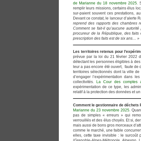
de Marianne du 18 novembre 2025
. 
remplir leurs missions, certains élus lo
sur-paient souvent ces prestations, a
Devant ce constat, le lanceur d’alerte 
reprend des rapports des chambres ré
Comment se fait-il qu’aucune autorité 
procureur de la République, des faits c
prescription des faits est de six ans… »
Les territoires retenus pour l’expéri
prévue par la loi du 21 février 2022 d
détectant les personnes éligibles à des
leur a pas encore été ouvert, faute de
territoires sélectionnés dont la ville 
d’engager l’expérimentation dans les
collectivités.
La Cour des comptes a 
expérimentation de ce type, les admini
relatif à la protection des données et 
Comment le gestionnaire de déchets P
Marianne du 23 novembre 2025
. Quan
pas de simples « erreurs » qui remont
verrouillés et des élus choyés. Et si, de
mais aussi de bons gros morceaux d’attei
comme le marché, une faible concurrenc
elles, cette taxe invisible : le surcoût
(Grenoble-Alpes-Métropole, Alpexpo, L