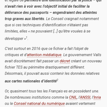
et légale de
permettre une identification par la police – qui
n’avait rien à voir avec l’objectif initial de faciliter la
délivrance des passeports – engendraient des atteintes
trop graves aux libertés
. Le Conseil craignait notamment
que si ces techniques d’identification n’étaient pas
limitées, elles « ne pouvaient […] qu’être vouées à se
1
développer »
.
C’est surtout en 2016 que ce fichier a fait l’objet de
critiques et d’
attention médiatique
. Le gouvernement Valls
avait discrètement fait passer un
décret
créant un nouveau
fichier TES au périmètre drastiquement différent.
Désormais, il pouvait aussi contenir les données relatives
2
aux cartes nationales d’identité
Or, quasiment tous·tes les Français·es en possèdent une.
De nombreuses institutions comme la
CNIL
, l’
ANSSI
, l’
Inria
ou le
Conseil national du numérique
avaient vertement