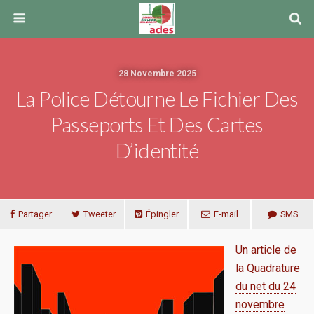
28 Novembre 2025
La Police Détourne Le Fichier Des
Passeports Et Des Cartes
D’identité
Partager
Tweeter
Épingler
E-mail
SMS
Un article de
la Quadrature
du net du 24
novembre