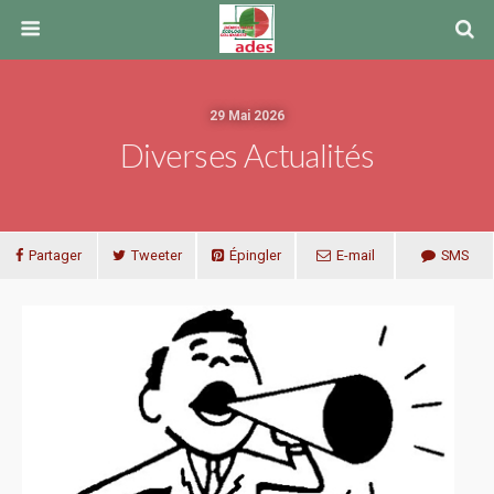
29 Mai 2026
Diverses Actualités
Partager
Tweeter
Épingler
E-mail
SMS