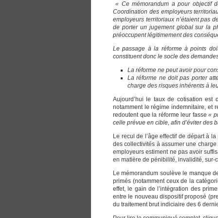
« Ce mémorandum a pour objectif de r
Coordination des employeurs territoriau
employeurs territoriaux n’étaient pas d
de porter un jugement global sur la ph
préoccupent légitimement des conséquenc
Le passage à la réforme à points doi
constituent donc le socle des demandes
La réforme ne peut avoir pour cons
La réforme ne doit pas porter att
charge des risques inhérents à leu
Aujourd’hui le taux de cotisation est 
notamment le régime indemnitaire, et 
redoutent que la réforme leur fasse
« p
celle prévue en cible, afin d’éviter des 
Le recul de l’âge effectif de départ à l
des collectivités à assumer une charge 
employeurs estiment ne pas avoir suffi
en matière de pénibilité, invalidité, sur
Le mémorandum soulève le manque de li
primés (notamment ceux de la catégorie 
effet, le gain de l’intégration des prim
entre le nouveau dispositif proposé (pre
du traitement brut indiciaire des 6 derni