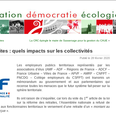
ires
La CRC épingle le maire de Sassenage pour la gestion du CAUE
»
tes : quels impacts sur les collectivités
Publié le 28 février 2020
Les employeurs publics territoriaux représentés par les
associations d’élus (AMF – ADF – Régions de France – ADCF –
France Urbaine – Villes de France – APVF – AMRF – CNFPT –
FNCDG – Collège employeurs du CSFPT) ont transmis un
mémorandum au gouvernement et aux parlementaires qui
recense toutes les menaces que le futur système fait peser sur la
sphère territoriale.
er
Ils ont raison de s’inquiéter, car lors du vote du 1
article de la loi
sur la réforme des retraites, l’Assemblée nationale a refusé de
ux fonctionnaires territoriaux le versement d’une retraite d’un «
montant au
erçue
».