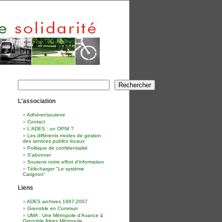
Rechercher
Rechercher
L'association
Adhérer/soutenir
Contact
L'ADES : un OPNI ?
Les différents modes de gestion
des services publics locaux
Politique de confidentialité
S'abonner
Soutenir notre effort d'information
Télécharger "Le système
Carignon"
Liens
ADES archives 1997-2007
Grenoble en Commun
UMA : Une Métropole d'Avance à
Grenoble Alpes Métropole