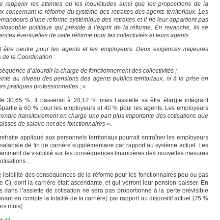
appeler les attentes ou les inquiétudes ainsi que les propositions de la
x concernant la réforme du système des retraites des agents territoriaux. Les
emandeurs d’une réforme systémique des retraites et il ne leur appartient pas
ilosophie politique qui préside à l’esprit de la réforme. En revanche, ils se
es éventuelles de cette réforme pour les collectivités et leurs agents.
t être neutre pour les agents et les employeurs. Deux exigences majeures
 de la Coordination :
équence d’alourdir la charge de fonctionnement des collectivités ;
einte au niveau des pensions des agents publics territoriaux, ni à la prise en
rs pratiques professionnelles ; »
de 30,65 %, il passerait à 28,12 % mais l’assiette va être élargie intégrant
répartie à 60 % pour les employeurs et 40 % pour les agents. Les employeurs
rendre transitoirement en charge une part plus importante des cotisations que
baisses de salaire net des fonctionnaires
».
a retraite appliqué aux personnels territoriaux pourrait entraîner les employeurs
salariale de fin de carrière supplémentaire par rapport au système actuel. Les
samment de visibilité sur les conséquences financières des nouvelles mesures
-cotisations…
sibilité des conséquences de la réforme pour les fonctionnaires peu ou pas
C), dont la carrière était ascendante, et qui verront leur pension baisser. En
es dans l’assiette de cotisation ne sera pas proportionné à la perte prévisible
nant en compte la totalité de la carrière) par rapport au dispositif actuel (75 %
ers mois).