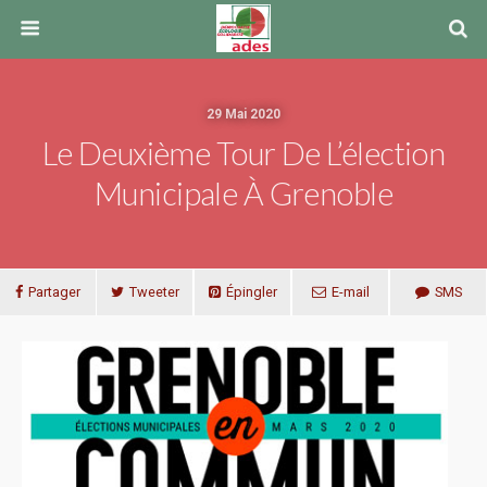
29 Mai 2020
Le Deuxième Tour De L’élection
Municipale À Grenoble
Partager
Tweeter
Épingler
E-mail
SMS