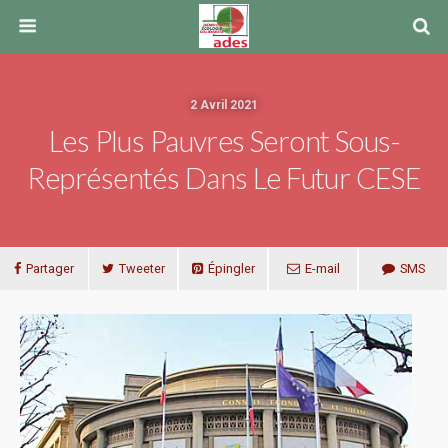
2 Avril 2021
Les Plus Pauvres Seront Sous-
Représentés Dans Le Futur CESE
Partager
Tweeter
Épingler
E-mail
SMS