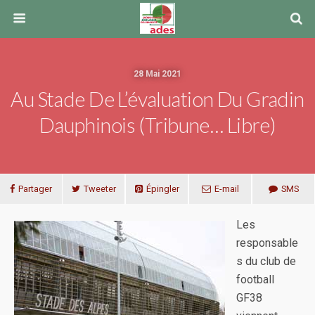
28 Mai 2021
Au Stade De L’évaluation Du Gradin
Dauphinois (Tribune… Libre)
Partager
Tweeter
Épingler
E-mail
SMS
Les
responsable
s du club de
football
GF38