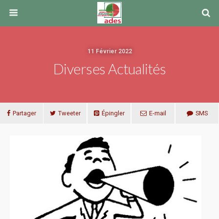
11 Février 2022
Diverses Actualités
Partager
Tweeter
Épingler
E-mail
SMS