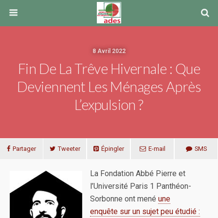
8 Avril 2022
Fin De La Trêve Hivernale : Que
Deviennent Les Ménages Après
L’expulsion ?
Partager
Tweeter
Épingler
E-mail
SMS
La Fondation Abbé Pierre et
l’Université Paris 1 Panthéon-
Sorbonne ont mené
une
enquête sur un sujet peu étudié :