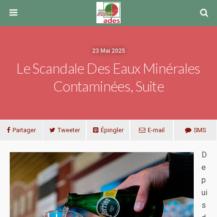
23 Mai 2025
Le Scandale Des Eaux Minérales
Contaminées, Suite
Partager
Tweeter
Épingler
E-mail
SMS
D
e
p
ui
s