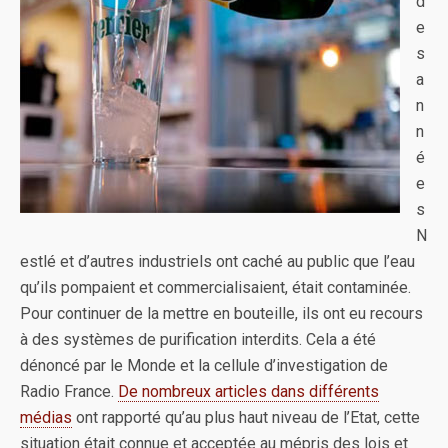
d
e
s
a
n
n
é
e
s
N
estlé et d’autres industriels ont caché au public que l’eau
qu’ils pompaient et commercialisaient, était contaminée.
Pour continuer de la mettre en bouteille, ils ont eu recours
à des systèmes de purification interdits. Cela a été
dénoncé par le Monde et la cellule d’investigation de
Radio France.
De nombreux articles dans différents
médias
ont rapporté qu’au plus haut niveau de l’Etat, cette
situation était connue et acceptée au mépris des lois et