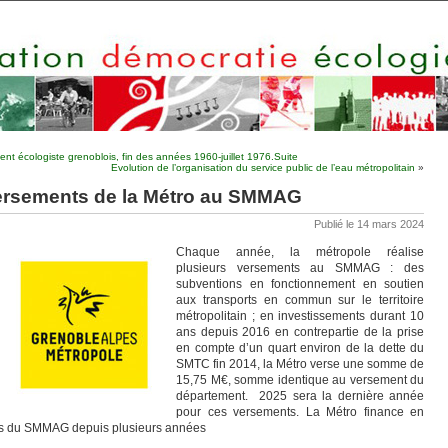
nt écologiste grenoblois, fin des années 1960-juillet 1976.Suite
Evolution de l’organisation du service public de l’eau métropolitain
»
versements de la Métro au SMMAG
Publié le 14 mars 2024
Chaque année, la métropole réalise
plusieurs versements au SMMAG : des
subventions en fonctionnement en soutien
aux transports en commun sur le territoire
métropolitain ; en investissements durant 10
ans depuis 2016 en contrepartie de la prise
en compte d’un quart environ de la dette du
SMTC fin 2014, la Métro verse une somme de
15,75 M€, somme identique au versement du
département. 2025 sera la dernière année
pour ces versements. La Métro finance en
nts du SMMAG depuis plusieurs années