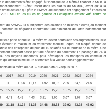
que le département s’était engagé, à l’identique de la Métro à financer le SMTC à
nctionnement. C’était inscrit dans les statuts du SMMAG, avant qu’ à la
e droite actuelle qui gère le SMMAG ne supprime cet engagement à l’occasion
s 2021.
Seul.es les élu-es de gauche et Ecologistes avaient voté contre ce
ent du SMMAG lui a fait perdre des dizaines de millions d’euros, au moment
n commun se dégradait et entrainait une diminution de l’offre notamment sur
s.
 telle perte annuelle. La Métro va devoir poursuivre ses augmentations, si le
 évoluer le maximum du versement mobilité, lequel est bloqué depuis de
ale des entreprises de plus de 10 salariés sur le territoire de la Métro. Une
ement transport passe par une décision du parlement. Le passage de 2% à
G des moyens importants, pour développer les transports en commun et
 ce qui offrirait la meilleure alternative à la voiture dans l’agglomération.
sements de la Métro au SMTC puis au SMMAG depuis 2015.
16
2017
2018
2019
2020
2021
2022
2023
2024
11
11,06
11,17
14,92
18,92
20,5
24,5
24,5
75
15,75
15,75
15,75
15,75
15,75
15,75
15,75
15,75
4
4,43
4,43
4,43
3,81
3,66
3,67
3,67
3,67
69
31,18
31,24
31,35
34,48
38,33
39,92
43,92
43,92