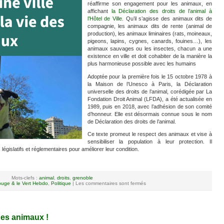
réaffirme son engagement pour les animaux, en
affichant
la Déclaration des droits de l’animal à
l’Hôtel de Ville
. Qu’il s’agisse des animaux dits de
compagnie, les animaux dits de rente (animal de
production), les animaux liminaires (rats, moineaux,
pigeons, lapins, cygnes, canards, fouines…), les
animaux sauvages ou les insectes, chacun a une
existence en ville et doit cohabiter de la manière la
plus harmonieuse possible avec les humains
Adoptée pour la première fois le 15 octobre 1978 à
la Maison de l’Unesco à Paris, la Déclaration
universelle des droits de l’animal, corédigée par La
Fondation Droit Animal (LFDA), a été actualisée en
1989, puis en 2018, avec l’adhésion de son comité
d’honneur. Elle est désormais connue sous le nom
de Déclaration des droits de l’animal.
Ce texte promeut le respect des animaux et vise à
sensibiliser la population à leur protection. Il
législatifs et réglementaires pour améliorer leur condition.
Mots-clefs :
animal
,
droits
,
grenoble
uge & le Vert Hebdo
,
Politique
|
Les commentaires sont fermés
des animaux !