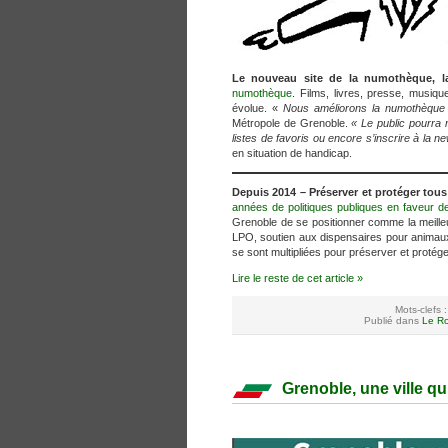
Le nouveau site de la numothèque, l
numothèque
. Films, livres, presse, musi
évolue. «
Nous améliorons la numothèque e
Métropole de Grenoble.
« Le public pourra n
listes de favoris ou encore s’inscrire à la ne
en situation de handicap.
Depuis 2014 – Préserver et protéger tous
années de politiques publiques en faveur de
Grenoble de se positionner comme la meille
LPO, soutien aux dispensaires pour animaux, 
se sont multipliées pour préserver et protége
Lire le reste de cet article »
Mots-clefs 
Publié dans
Le Ro
Grenoble, une ville qu