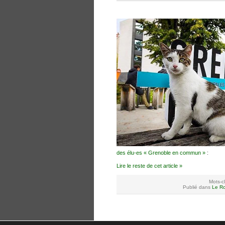
des élu-es « Grenoble en commun »
:
Lire le reste de cet article »
Mots-cl
Publié dans
Le Ro