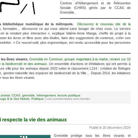
Centres d’Hébergement et de Réinsertion
Sociale (CHRS) gérés par le CCAS de
Grenoble.
a bibliothèque numérique de la métropole.
Découvrez le nouveau site de la
que, formation… découvrez ce qui vous attend sans bouger de chez vous. Le service
n la rendant plus interactive »,
explique Valérie-Anne Mange, cheffe de projet à la
oter les livres et films avec des étoiles, faire des suggestions de contenus, créer ses
wsletter.
» Ce nouvel outil, plus ergonomique, est rendu accessible pour les personnes
 les êtres vivants.
Grenoble en Commun, groupe majoritaire à la mairie, revient sur 10
 la biodiversité et des animaux
. Un ensemble d’actions et d’initiatives qui ont permis à
ure ville pour les animaux depuis 2022 selon le classement L214 : création de Refuges
gestion naturelle des espaces de biodiversité de la Ville… Depuis 2014, les initiatives
r tous les êtres vivants
:
animal
,
CCAS
,
grenoble
,
hébergement
,
lecture publique
uge & le Vert Hebdo
,
Politique
|
Les commentaires sont fermés
i respecte la vie des animaux
Publié le 20 décembre 2024
Grenoble protège tous les êtres vivants et