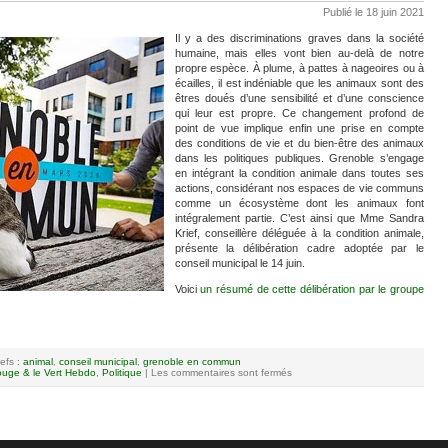
Publié le 18 juin 2021
Il y a des discriminations graves dans la société
humaine, mais elles vont bien au-delà de notre
propre espèce. À plume, à pattes à nageoires ou à
écailles, il est indéniable que les animaux sont des
êtres doués d’une sensibilité et d’une conscience
qui leur est propre. Ce changement profond de
point de vue implique enfin une prise en compte
des conditions de vie et du bien-être des animaux
dans les politiques publiques. Grenoble s’engage
en intégrant la condition animale dans toutes ses
actions, considérant nos espaces de vie communs
comme un écosystème dont les animaux font
intégralement partie. C’est ainsi que Mme Sandra
Krief, conseillère déléguée à la condition animale,
présente la délibération cadre adoptée par le
conseil municipal le 14 juin.
Voici
un résumé de cette délibération par le groupe
efs :
animal
,
conseil municipal
,
grenoble en commun
uge & le Vert Hebdo
,
Politique
|
Les commentaires sont fermés