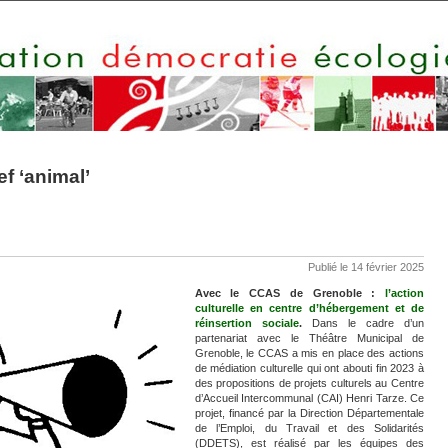
f ‘animal’
Publié le 14 février 2025
Avec le CCAS de Grenoble :
l’action
culturelle en centre d’hébergement et de
réinsertion sociale
.
Dans le cadre d’un
partenariat avec le Théâtre Municipal de
Grenoble, le CCAS a mis en place des actions
de médiation culturelle qui ont abouti fin 2023 à
des propositions de projets culturels au Centre
d’Accueil Intercommunal (CAI) Henri Tarze. Ce
projet, financé par la Direction Départementale
de l’Emploi, du Travail et des Solidarités
(DDETS), est réalisé par les équipes des