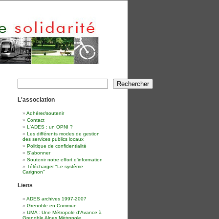
Rechercher
Rechercher
L'association
Adhérer/soutenir
Contact
L'ADES : un OPNI ?
Les différents modes de gestion
des services publics locaux
Politique de confidentialité
S'abonner
Soutenir notre effort d'information
Télécharger "Le système
Carignon"
Liens
ADES archives 1997-2007
Grenoble en Commun
UMA : Une Métropole d'Avance à
Grenoble Alpes Métropole