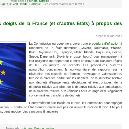
Mots-clefs :
déchets
,
Europe
uge & le Vert Hebdo
,
Politique
|
Les commentaires sont fermés
s doigts de la France (et d’autres Etats) à propos des
Publié le 9 juin 2017
La Commission européenne a ouvert
une procédure d’infraction
à
l’encontre de 14 états membres (Chypre, Roumanie,
France
,
Italie, Royaume-Uni, Espagne, Malte, Irlande, Pays-Bas, Grèce,
Suède, Danemark, Slovénie et Luxembourg) pour manquement à
leur obligation de rapport sur la mise en œuvre de plusieurs règles
de l’UE en matière de déchets. Les procédures ouvertes
aujourd’hui concernent la non-fourniture de rapports sur la
réalisation des objectifs de réemploi, recyclage et valorisation au
titre de la directive-cadre sur les déchets, de la directive relative
aux déchets d’équipements électriques et électroniques, de la
directive relative aux piles, de la directive relative aux emballages,
de la directive relative aux véhicules hors d’usage et du règlement
concernant les transferts de déchets.
Conformément aux traités de l’Union, la Commission peut engager
raction — contre un État membre qui ne met pas en œuvre le droit de l’Union. Elle peut
cas, peut imposer des sanctions financières.
Mots-clefs :
déchets
,
Europe
,
justice