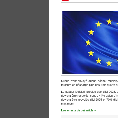
Suède n’ont envoyé aucun déchet municipal
toujours en décharge plus des trois quarts 
Le paquet législatif précise que d’ici 202
devront être recyclés, contre 44% aujourd’hu
devront être recyclés d’ici 2025 et 70% d’
maximum.
Lire le reste de cet article »