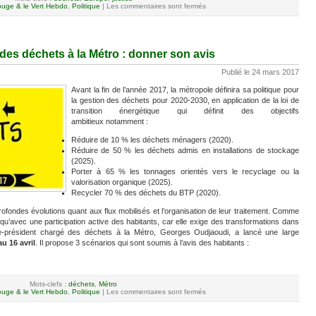
uge & le Vert Hebdo
,
Politique
|
Les commentaires sont fermés
 des déchets à la Métro : donner son avis
Publié le 24 mars 2017
Avant la fin de l’année 2017, la métropole définira sa politique pour
la gestion des déchets pour 2020-2030, en application de la loi de
transition énergétique qui définit des objectifs
ambitieux notamment :
Réduire de 10 % les déchets ménagers (2020).
Réduire de 50 % les déchets admis en installations de stockage
(2025).
Porter à 65 % les tonnages orientés vers le recyclage ou la
valorisation organique (2025).
Recycler 70 % des déchets du BTP (2020).
rofondes évolutions quant aux flux mobilisés et l’organisation de leur traitement. Comme
 qu’avec une participation active des habitants, car elle exige des transformations dans
ice-président chargé des déchets à la Métro, Georges Oudjaoudi, a lancé une large
u 16 avril
. Il propose 3 scénarios qui sont soumis à l’avis des habitants :
Mots-clefs :
déchets
,
Métro
uge & le Vert Hebdo
,
Politique
|
Les commentaires sont fermés