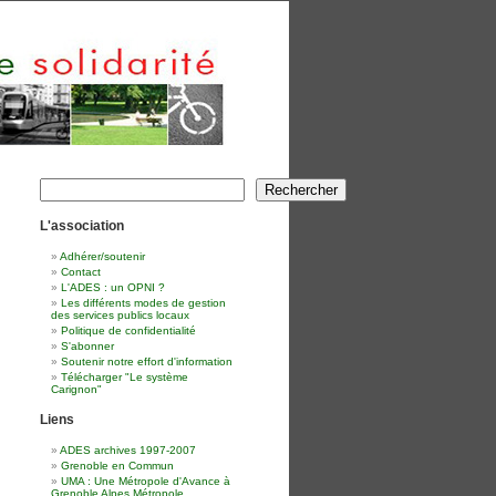
Rechercher
Rechercher
L'association
Adhérer/soutenir
Contact
L'ADES : un OPNI ?
Les différents modes de gestion
des services publics locaux
Politique de confidentialité
S'abonner
Soutenir notre effort d'information
Télécharger "Le système
Carignon"
Liens
ADES archives 1997-2007
Grenoble en Commun
UMA : Une Métropole d'Avance à
Grenoble Alpes Métropole