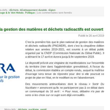
s-clefs :
déchets
,
développement durable
,
région
uge & le Vert Hebdo
,
Politique
|
Les commentaires sont fermés
la gestion des matières et déchets radioactifs est ouvert
Publié le 26 avril 2019
C’est la première fois que le plan national de gestion des matières
et déchets radioactifs (PNGMDR), dont c’est la cinquième édition
relative aux années 2019-2021, est soumis à un débat public
organisé par la CNDP (Commission Nationale du Débat Public). Il
a démarré le 17 avril et durera jusqu’à fin septembre 2019.
Le dispositif prévoit une vingtaine de manifestations sur l’ensemble
du territoire (rien dans l’agglomération grenobloise). A l’issue du
débat, la commission établira un compte-rendu, auquel la maîtrise
d’ouvrage sera tenue de répondre pour dire si elle poursuit ce
projet de plan en l’état, en le modifiant ou en l’abandonnant.
Des mouvements antinucléaires dont le réseau
« Sortir Du
Nucléaire »
annoncent qu’ils ne participeront pas à ce débat dans
un communiqué du 16 avril : «
Pour nous, débattre n’a pas de
sens si les choix sur ce sujet sont déjà verrouillés.
Mots-clefs :
déchets
,
nucléaire
,
santé