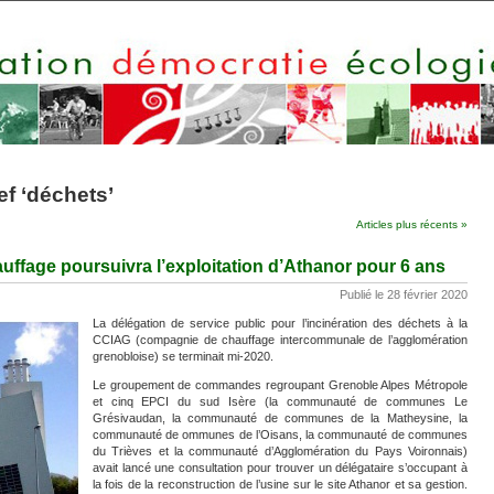
ef ‘déchets’
Articles plus récents »
ffage poursuivra l’exploitation d’Athanor pour 6 ans
Publié le 28 février 2020
La délégation de service public pour l’incinération des déchets à la
CCIAG (compagnie de chauffage intercommunale de l’agglomération
grenobloise) se terminait mi-2020.
Le groupement de commandes regroupant Grenoble Alpes Métropole
et cinq EPCI du sud Isère (la communauté de communes Le
Grésivaudan, la communauté de communes de la Matheysine, la
communauté de ommunes de l’Oisans, la communauté de communes
du Trièves et la communauté d’Agglomération du Pays Voironnais)
avait lancé une consultation pour trouver un délégataire s’occupant à
la fois de la reconstruction de l’usine sur le site Athanor et sa gestion.