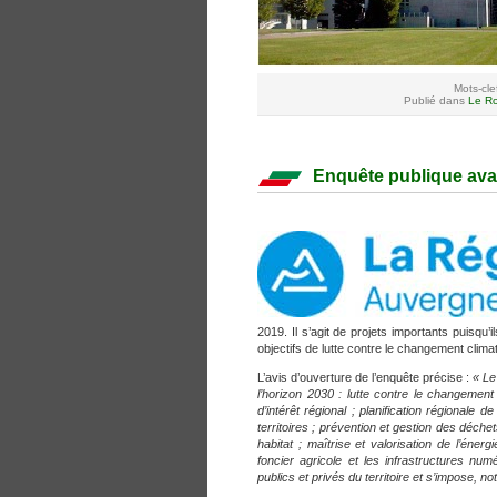
Mots-cle
Publié dans
Le Ro
Enquête publique av
2019. Il s’agit de projets importants puisq
objectifs de lutte contre le changement clima
L’avis d’ouverture de l’enquête précise :
« Le
l’horizon 2030 : lutte contre le changement
d’intérêt régional ; planification régionale d
territoires ; prévention et gestion des déchet
habitat ; maîtrise et valorisation de l’éne
foncier agricole et les infrastructures n
publics et privés du territoire et s’impose