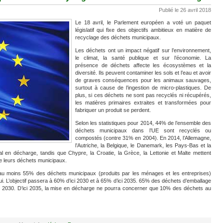
Publié le 26 avril 2018
Le 18 avril, le Parlement européen a voté un paquet
législatif qui fixe des objectifs ambitieux en matière de
recyclage des déchets municipaux.
Les déchets ont un impact négatif sur l’environnement,
le climat, la santé publique et sur l’économie. La
présence de déchets affecte les écosystèmes et la
diversité. Ils peuvent contaminer les sols et l’eau et avoir
de graves conséquences pour les animaux sauvages,
surtout à cause de l’ingestion de micro-plastiques. De
plus, si ces déchets ne sont pas recyclés ni récupérés,
les matières primaires extraites et transformées pour
fabriquer un produit se perdent.
Selon les statistiques pour 2014, 44% de l’ensemble des
déchets municipaux dans l’UE sont recyclés ou
compostés (contre 31% en 2004). En 2014, l’Allemagne,
l’Autriche, la Belgique, le Danemark, les Pays-Bas et la
 en décharge, tandis que Chypre, la Croatie, la Grèce, la Lettonie et Malte mettent
de leurs déchets municipaux.
5, au moins 55% des déchets municipaux (produits par les ménages et les entreprises)
i. L’objectif passera à 60% d’ici 2030 et à 65% d’ici 2035. 65% des déchets d’emballage
ici 2030. D’ici 2035, la mise en décharge ne pourra concerner que 10% des déchets au