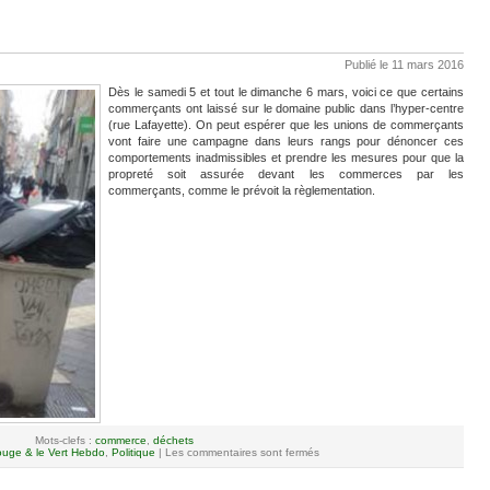
Publié le 11 mars 2016
Dès le samedi 5 et tout le dimanche 6 mars, voici ce que certains
commerçants ont laissé sur le domaine public dans l’hyper-centre
(rue Lafayette). On peut espérer que les unions de commerçants
vont faire une campagne dans leurs rangs pour dénoncer ces
comportements inadmissibles et prendre les mesures pour que la
propreté soit assurée devant les commerces par les
commerçants, comme le prévoit la règlementation.
Mots-clefs :
commerce
,
déchets
uge & le Vert Hebdo
,
Politique
|
Les commentaires sont fermés