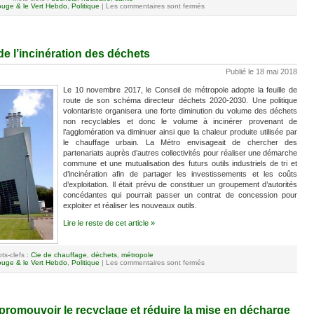
uge & le Vert Hebdo
,
Politique
|
Les commentaires sont fermés
de l’incinération des déchets
Publié le 18 mai 2018
Le 10 novembre 2017, le Conseil de métropole adopte la feuille de
route de son schéma directeur déchets 2020-2030. Une politique
volontariste organisera une forte diminution du volume des déchets
non recyclables et donc le volume à incinérer provenant de
l’agglomération va diminuer ainsi que la chaleur produite utilisée par
le chauffage urbain. La Métro envisageait de chercher des
partenariats auprès d’autres collectivités pour réaliser une démarche
commune et une mutualisation des futurs outils industriels de tri et
d’incinération afin de partager les investissements et les coûts
d’exploitation. Il était prévu de constituer un groupement d’autorités
concédantes qui pourrait passer un contrat de concession pour
exploiter et réaliser les nouveaux outils.
Lire le reste de cet article »
ts-clefs :
Cie de chauffage
,
déchets
,
métropole
uge & le Vert Hebdo
,
Politique
|
Les commentaires sont fermés
 promouvoir le recyclage et réduire la mise en décharge