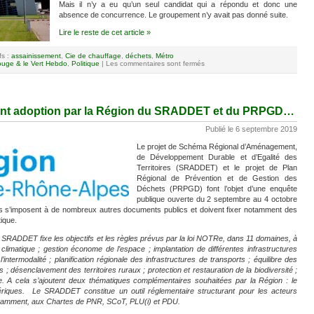
Mais il n’y a eu qu’un seul candidat qui a répondu et donc une
absence de concurrence. Le groupement n’y avait pas donné suite.
Lire le reste de cet article »
fs :
assainissement
,
Cie de chauffage
,
déchets
,
Métro
uge & le Vert Hebdo
,
Politique
|
Les commentaires sont fermés
ant adoption par la Région du SRADDET et du PRPGD…
Publié le 6 septembre 2019
Le projet de Schéma Régional d’Aménagement,
de Développement Durable et d’Egalité des
Territoires (SRADDET) et le projet de Plan
Régional de Prévention et de Gestion des
Déchets (PRPGD) font l’objet d’une enquête
publique ouverte du 2 septembre au 4 octobre
u’ils s’imposent à de nombreux autres documents publics et doivent fixer notamment des
tique.
 SRADDET fixe les objectifs et les règles prévus par la loi NOTRe, dans 11 domaines, à
 climatique ; gestion économe de l’espace ; implantation de différentes infrastructures
e l’intermodalité ; planification régionale des infrastructures de transports ; équilibre des
s ; désenclavement des territoires ruraux ; protection et restauration de la biodiversité ;
rgie. A cela s’ajoutent deux thématiques complémentaires souhaitées par la Région : le
umériques. Le SRADDET constitue un outil réglementaire structurant pour les acteurs
, notamment, aux Chartes de PNR, SCoT, PLU(i) et PDU.