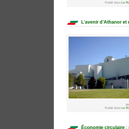
Publié dans
Le Ro
L’avenir d’Athanor et 
Mo
Publié dans
Le Ro
Économie circulaire :