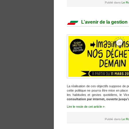
Publié dans
Le Ro
L’avenir de la gestion
La réalisation de ces objectifs suppose de p
cette politique ne pourra être mise en place
les habitudes et gestes quotidiens, le V
consultation par internet,
ouverte jusqu’a
Lire le reste de cet article »
Publié dans
Le Ro