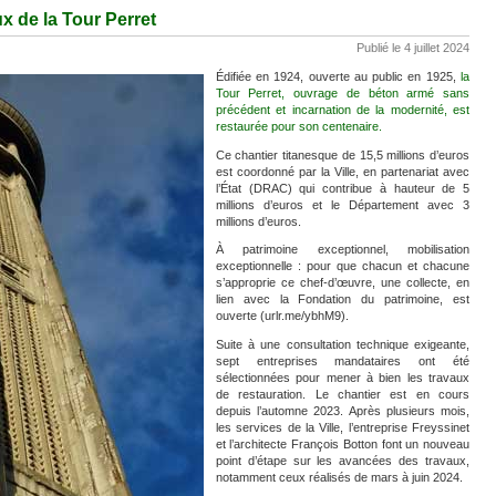
ux de la Tour Perret
Publié le 4 juillet 2024
Édifiée en 1924, ouverte au public en 1925,
la
Tour Perret, ouvrage de béton armé sans
précédent et incarnation de la modernité, est
restaurée pour son centenaire.
Ce chantier titanesque de 15,5 millions d’euros
est coordonné par la Ville, en partenariat avec
l’État (DRAC) qui contribue à hauteur de 5
millions d’euros et le Département avec 3
millions d’euros.
À patrimoine exceptionnel, mobilisation
exceptionnelle : pour que chacun et chacune
s’approprie ce chef-d’œuvre, une collecte, en
lien avec la Fondation du patrimoine, est
ouverte (urlr.me/ybhM9).
Suite à une consultation technique exigeante,
sept entreprises mandataires ont été
sélectionnées pour mener à bien les travaux
de restauration. Le chantier est en cours
depuis l’automne 2023. Après plusieurs mois,
les services de la Ville, l’entreprise Freyssinet
et l’architecte François Botton font un nouveau
point d’étape sur les avancées des travaux,
notamment ceux réalisés de mars à juin 2024.