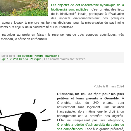
Les objectifs de cet observatoire dynamique de la
biodiversité sont multiples
: c’est un état des lieux
de la biodiversité locale, participant à l’évaluation
des impacts environnementaux des politiques
es acteurs locaux à prendre les bonnes décisions pour la préservation du patrimoine
itants aux enjeux de la biodiversité sur leur territoire.
t participer au projet en faisant le recensement de trois espèces spécifiques, très
 moineau, le hérisson et l’écureuil.
Mots-clefs :
biodiversité
,
Nature
,
patrimoine
uge & le Vert Hebdo
,
Politique
|
Les commentaires sont fermés
Publié le 8 mars 2024
L’Étincelle, un lieu de répit pour les plus
petit-es et leurs parents à Grenoble.
À
Grenoble, plus de 240 enfants sont
actuellement sans logement. Une situation
inacceptable, alors même que le droit à un
hébergement est la première des dignités.
L’État ne remplissant pas ses obligations,
Grenoble a décidé d’agir au-delà du cadre de
ses compétences
. Face à la grande précarité,