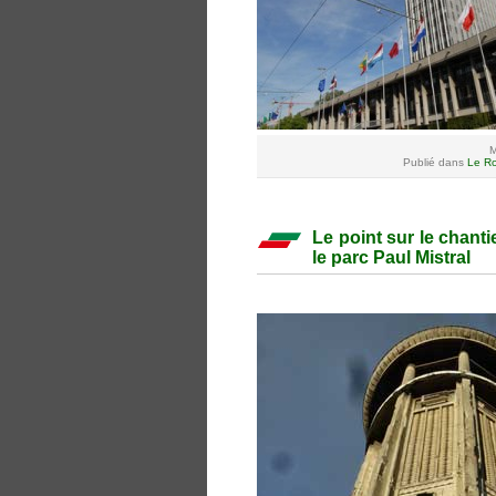
M
Publié dans
Le Ro
Le point sur le chanti
le parc Paul Mistral