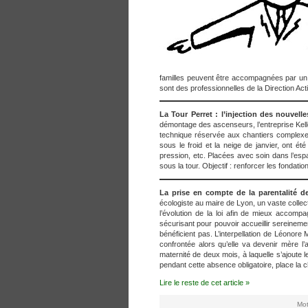
familles peuvent être accompagnées par un tr
sont des professionnelles de la Direction Ac
La Tour Perret : l’injection des nouve
démontage des ascenseurs, l’entreprise Keller
technique réservée aux chantiers complexes
sous le froid et la neige de janvier, ont é
pression, etc. Placées avec soin dans l’espa
sous la tour. Objectif : renforcer les fondat
La prise en compte de la parentalité des
écologiste au maire de Lyon, un vaste collec
l’évolution de la loi afin de mieux accompa
sécurisant pour pouvoir accueillir sereinemen
bénéficient pas. L’interpellation de Léonore 
confrontée alors qu’elle va devenir mère l
maternité de deux mois, à laquelle s’ajoute l
pendant cette absence obligatoire, place la c
Lire le reste de cet article »
Mot