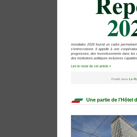
mondiales 2026 fournit un cadre permettan
s’entrecroisent. Il appelle à une coopérati
progressive, des investissements dans les ca
des institutions politiques inclusives capables 
Lire le reste de cet article »
Publié dans
Le Ro
Une partie de l’Hôtel