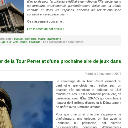
d’art totale pour l’architecture édilitaire du milieu du XXe siècle, dans
sa structure architecturale, particulièrement lisible dès la trémie
centrale et dans les espaces d’accueil du rez-de-chaussée
surélevé encore préservés.
»
Ce classement concerne :
Lire le reste de cet article »
ots-clefs :
culture
,
grenoble
,
mairie
,
patrimoine
uge & le Vert Hebdo
,
Politique
|
Les commentaires sont fermés
er de la Tour Perret et d’une prochaine aire de jeux dans
Publié le 1 novembre 2024
Le sauvetage de la Tour Perret élément du
patrimoine grenoblois est réalisé par un
chantier très technique et coûteux de 15,5
millions d’euros. Il est coordonné par la Ville, en
partenariat avec l’État (DRAC) qui contribue à
hauteur de 5 millions d’euros et le Département
de l’Isère avec 3 millions d’euros.
Pour que chacun et chacune s’approprie ce
chef-d’œuvre, une collecte, en lien avec la
Fondation du patrimoine, est ouverte
(urlr.me/ybhM9) bénéficiant d’allègements