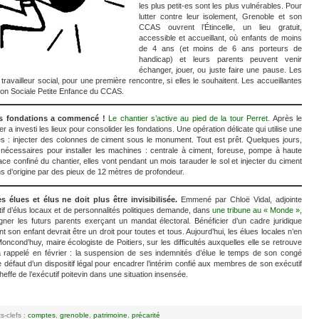
les plus petit-es sont les plus vulnérables. Pour
lutter contre leur isolement, Grenoble et son
CCAS ouvrent l’Étincelle, un lieu gratuit,
accessible et accueillant, où enfants de moins
de 4 ans (et moins de 6 ans porteurs de
handicap) et leurs parents peuvent venir
échanger, jouer, ou juste faire une pause. Les
availleur social, pour une première rencontre, si elles le souhaitent. Les accueillantes
tion Sociale Petite Enfance du CCAS.
lles fondations a commencé !
Le chantier s’active au pied de la tour Perret
. Après le
 a investi les lieux pour consolider les fondations. Une opération délicate qui utilise une
 : injecter des colonnes de ciment sous le monument. Tout est prêt. Quelques jours,
té nécessaires pour installer les machines : centrale à ciment, foreuse, pompe à haute
ce confiné du chantier, elles vont pendant un mois tarauder le sol et injecter du ciment
ions d’origine par des pieux de 12 mètres de profondeur.
 élues et élus ne doit plus être invisibilisée.
Emmené par Chloë Vidal, adjointe
tif d’élus locaux et de personnalités politiques demande, dans
une tribune au « Monde »
,
gner les futurs parents exerçant un mandat électoral. Bénéficier d’un cadre juridique
t son enfant devrait être un droit pour toutes et tous. Aujourd’hui, les élues locales n’en
Moncond’huy, maire écologiste de Poitiers, sur les difficultés auxquelles elle se retrouve
’a rappelé en février : la suspension de ses indemnités d’élue le temps de son congé
e défaut d’un dispositif légal pour encadrer l’intérim confié aux membres de son exécutif
heffe de l’exécutif poitevin dans une situation insensée.
s-clefs :
comptes
,
grenoble
,
patrimoine
,
précarité