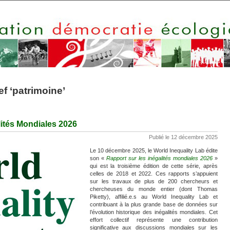
ef ‘patrimoine’
lités Mondiales 2026
Publié le 12 décembre 2025
Le 10 décembre 2025, le World Inequality Lab édite
son «
Rapport sur les inégalités mondiales 2026
»
qui est la troisième édition de cette série, après
celles de 2018 et 2022. Ces rapports s’appuient
sur les travaux de plus de 200 chercheurs et
chercheuses du monde entier (dont Thomas
Piketty), affilié.e.s au World Inequality Lab et
contribuant à la plus grande base de données sur
l’évolution historique des inégalités mondiales. Cet
effort collectif représente une contribution
significative aux discussions mondiales sur les