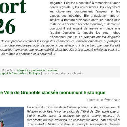
inégalités. L’équipe a contribué à remodeler la façon
dont le législateur, les universitaires, les citoyens et
les citoyennes comprennent l’ampleur et les
causes des inégalités. Elle a également mis en
lumière la fracture croissante entre les riches et le
reste de la société à l’échelle mondiale, et démontré
pourquoi il est urgent de mettre en place une
fiscalité équitable à laquelle les plus riches
n’échappent pas.
« Le Rapport sur les inégalités
t de comprendre comment les inégalités économiques, environnementales et politiques
on mondiale renouvelée pour s’attaquer à ces divisions à la racine : par une fiscalité
pacités humaines, une responsabilité climatique liée à la propriété privée du capital et
de rétablir la confiance et la solidarité. »
Mots-clefs :
inégalités
,
patrimoine
,
revenus
uge & le Vert Hebdo
,
Politique
|
Les commentaires sont fermés
 de Ville de Grenoble classée monument historique
Publié le 28 février 2025
Un arrêté du ministère de la Culture précise : «
Au point de vue de
l’histoire et de l’art, la conservation de l’Hôtel de Ville représente un
intérêt public, dans la mesure où cette œuvre majeure de
l’architecte Maurice Novarina, en collaboration avec Jean Prouvé et
Joseph-André Motte, constitue un exemple remarquable d’œuvre