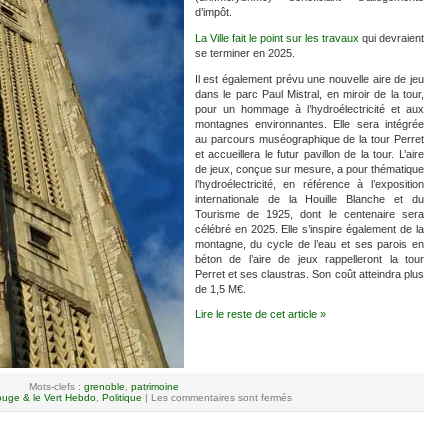
d’impôt.
La Ville fait le point sur les travaux
qui devraient
se terminer en 2025.
Il est également prévu une nouvelle aire de jeu
dans le parc Paul Mistral, en miroir de la tour,
pour un hommage à l’hydroélectricité et aux
montagnes environnantes. Elle sera intégrée
au parcours muséographique de la tour Perret
et accueillera le futur pavillon de la tour. L’aire
de jeux, conçue sur mesure, a pour thématique
l’hydroélectricité, en référence à l’exposition
internationale de la Houille Blanche et du
Tourisme de 1925, dont le centenaire sera
célébré en 2025. Elle s’inspire également de la
montagne, du cycle de l’eau et ses parois en
béton de l’aire de jeux rappelleront la tour
Perret et ses claustras. Son coût atteindra plus
de 1,5 M€.
Lire le reste de cet article »
Mots-clefs :
grenoble
,
patrimoine
uge & le Vert Hebdo
,
Politique
|
Les commentaires sont fermés