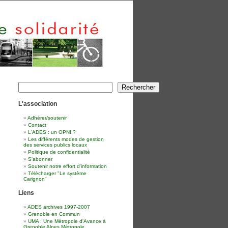
Rechercher
Rechercher
L'association
Adhérer/soutenir
Contact
L'ADES : un OPNI ?
Les différents modes de gestion
des services publics locaux
Politique de confidentialité
S'abonner
Soutenir notre effort d'information
Télécharger "Le système
Carignon"
Liens
ADES archives 1997-2007
Grenoble en Commun
UMA : Une Métropole d'Avance à
Grenoble Alpes Métropole