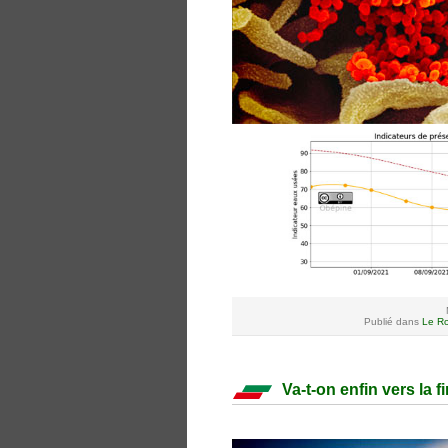
Publié dans
Le Ro
Va-t-on enfin vers la f