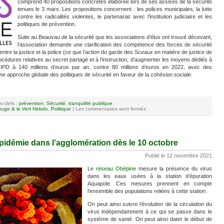
comprend 40 propositions concrètes élaborée lors de ses assises de la sécurité
tenues le 3 mars. Les propositions concernent : les polices municipales, la lutte
contre les radicalités violentes, le partenariat avec l’institution judiciaire et les
politiques de prévention.
Suite au Beauvau de la sécurité que les associations d’élus ont trouvé décevant,
l’association demande une clarification des compétence des forces de sécurité
s entre la justice et la police (ce que l’action du garde des Sceaux en matière de justice de
rocédures relatives au secret partagé et à l’instruction, d’augmenter les moyens dédiés à
 FIPD à 140 millions d’euros par an, contre 80 millions d’euros en 2022, avec des
e approche globale des politiques de sécurité en faveur de la cohésion sociale.
s-clefs :
prévention
,
Sécurité
,
tranquilité publique
uge & le Vert Hebdo
,
Politique
|
Les commentaires sont fermés
pidémie dans l’agglomération dès le 10 octobre
Publié le 12 novembre 2021
Le réseau Obépine
mesure la présence du virus
dans les eaux usées à la station d’épuration
Aquapole. Ces mesures prennent en compte
l’ensemble des populations reliées à cette station.
On peut ainsi suivre l’évolution de la circulation du
virus indépendamment à ce qui se passe dans le
système de santé. On peut ainsi dater le début de