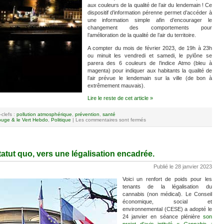
aux couleurs de la qualité de l’air du lendemain ! Ce
dispositif d’information pérenne permet d’accéder à
une information simple afin d’encourager le
changement des comportements pour
l’amélioration de la qualité de l’air du territoire.
A compter du mois de février 2023, de 19h à 23h
ou minuit les vendredi et samedi, le pylône se
parera des 6 couleurs de l’indice Atmo (bleu à
magenta) pour indiquer aux habitants la qualité de
l’air prévue le lendemain sur la ville (de bon à
extrêmement mauvais).
Lire le reste de cet article »
-clefs :
pollution atmosphérique
,
prévention
,
santé
uge & le Vert Hebdo
,
Politique
|
Les commentaires sont fermés
tatut quo, vers une légalisation encadrée.
Publié le 28 janvier 2023
Voici un renfort de poids pour les
tenants de la légalisation du
cannabis (non médical). Le Conseil
économique, social et
environnemental (CESE) a adopté le
24 janvier en séance plénière
son