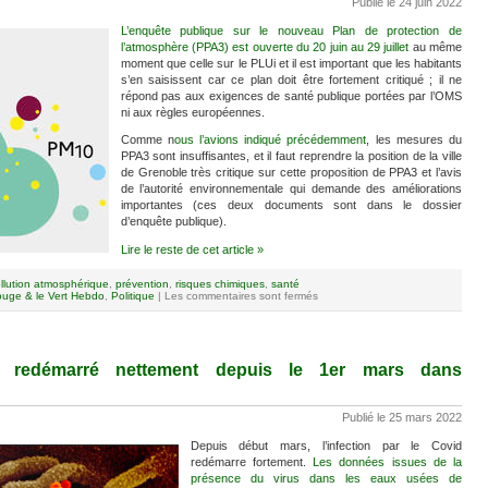
Publié le 24 juin 2022
L’enquête publique sur le nouveau Plan de protection de
l’atmosphère (PPA3) est ouverte du 20 juin au 29 juillet
au même
moment que celle sur le PLUi et il est important que les habitants
s’en saisissent car ce plan doit être fortement critiqué ; il ne
répond pas aux exigences de santé publique portées par l’OMS
ni aux règles européennes.
Comme n
ous l’avions indiqué précédemment
, les mesures du
PPA3 sont insuffisantes, et il faut reprendre la position de la ville
de Grenoble très critique sur cette proposition de PPA3 et l’avis
de l’autorité environnementale qui demande des améliorations
importantes (ces deux documents sont dans le dossier
d’enquête publique).
Lire le reste de cet article »
llution atmosphérique
,
prévention
,
risques chimiques
,
santé
uge & le Vert Hebdo
,
Politique
|
Les commentaires sont fermés
 a redémarré nettement depuis le 1er mars dans
Publié le 25 mars 2022
Depuis début mars, l’infection par le Covid
redémarre fortement.
Les données issues de la
présence du virus dans les eaux usées de