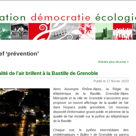
ef ‘prévention’
Articles plus récents »
ité de l’air brillent à la Bastille de Grenoble
Publié le 17 février 2023
Atmo Auvergne Rhône-Alpes, la Régie du
téléphérique de la Bastille, Grenoble-Alpes
Métropole et la ville de Grenoble s’associent pour
proposer un nouvel affichage de la qualité de l’air
dans l’espace public grenoblois. Un nouveau
dispositif d’information grand public et pérenne de la
qualité de l’air installé sur le pylône du téléphérique
de la Bastille.
Chaque soir, le pylône intermédiaire des
emblématiques «
Bulles
» de Grenoble se parera