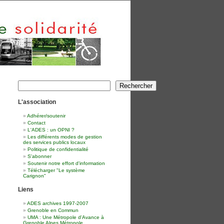
Rechercher
Rechercher
L'association
Adhérer/soutenir
Contact
L'ADES : un OPNI ?
Les différents modes de gestion
des services publics locaux
Politique de confidentialité
S'abonner
Soutenir notre effort d'information
Télécharger "Le système
Carignon"
Liens
ADES archives 1997-2007
Grenoble en Commun
UMA : Une Métropole d'Avance à
Grenoble Alpes Métropole