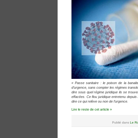
« Passe sanitaire : le poison de la banali
d’urgence, sans compter les régimes transito
dire sous quel régime juridique ils se trouv
effacées. Ce flou juridique entretenu depuis
dire ce qui relève ou non de l’urgence.
Lire le reste de cet article »
Publié dans
Le Ro