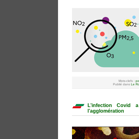
Mots-clefs :
po
Publié dans
Le Ro
L’infection Covid
l’agglomération