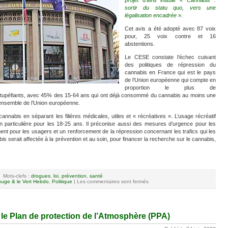
projet d’avis intitulé «
Cannabis :
sortir du statu quo, vers une
légalisation encadrée
»
.
Cet avis a été adopté avec 87 voix
pour, 25 voix contre et 16
abstentions.
Le CESE constate l’échec cuisant
des politiques de répression du
cannabis en France qui est le pays
de l’Union européenne qui compte en
proportion le plus de
upéfiants, avec 45% des 15-64 ans qui ont déjà consommé du cannabis au moins une
’ensemble de l’Union européenne.
nnabis en séparant les filières médicales, utiles et « récréatives ». L’usage récréatif
on particulière pour les 18-25 ans. Il préconise aussi des mesures d’urgence pour les
t pour les usagers et un renforcement de la répression concernant les trafics qui les
s serait affectée à la prévention et au soin, pour financer la recherche sur le cannabis,
Mots-clefs :
drogues
,
loi
,
prévention
,
santé
uge & le Vert Hebdo
,
Politique
|
Les commentaires sont fermés
le Plan de protection de l’Atmosphère (PPA)