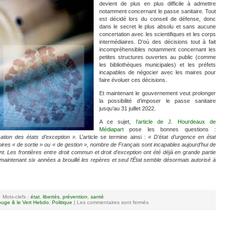
devient de plus en plus difficile à admettre
notamment concernant le passe sanitaire. Tout
est décidé lors du conseil de défense, donc
dans le secret le plus absolu et sans aucune
concertation avec les scientifiques et les corps
intermédiaires. D’où des décisions tout à fait
incompréhensibles notamment concernant les
petites structures ouvertes au public (comme
les bibliothèques municipales) et les préfets
incapables de négocier avec les maires pour
faire évoluer ces décisions.
Et maintenant le gouvernement veut prolonger
la possibilité d’imposer le passe sanitaire
jusqu’au 31 juillet 2022.
A ce sujet,
l’article de J. Hourdeaux de
Médiapart
pose les bonnes questions :
sation des états d’exception ».
L’article se termine ainsi :
« D’état d’urgence en état
ires « de sortie » ou « de gestion », nombre de Français sont incapables aujourd’hui de
ent. Les frontières entre droit commun et droit d’exception ont été déjà en grande partie
 maintenant six années a brouillé les repères et seul l’État semble désormais autorisé à
Mots-clefs :
état
,
libertés
,
prévention
,
santé
uge & le Vert Hebdo
,
Politique
|
Les commentaires sont fermés