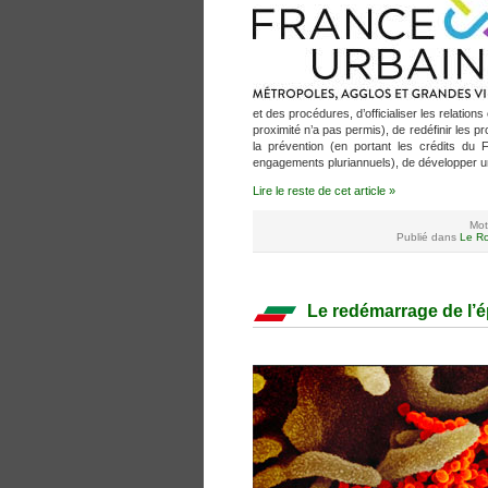
et des procédures, d’officialiser les relation
proximité n’a pas permis), de redéfinir les p
la prévention (en portant les crédits du
engagements pluriannuels), de développer un
Lire le reste de cet article »
Mot
Publié dans
Le Ro
Le redémarrage de l’é