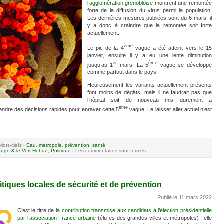
l’agglomération grenobloise
montrent une remontée
forte de la diffusion du virus parmi la population.
Les dernières mesures publiées sont du 6 mars, il
y a donc à craindre que la remontée soit forte
actuellement.
ème
Le pic de la 4
vague a été atteint vers le 15
janvier, ensuite il y a eu une lente diminution
er
ème
jusqu’au 1
mars. La 5
vague se développe
comme partout dans le pays.
Heureusement les variants actuellement présents
font moins de dégâts, mais il ne faudrait pas que
l’hôpital soit de nouveau mis durement à
ème
rendre des décisions rapides pour enrayer cette 5
vague. Le laisser aller actuel n’est
Mots-clefs :
Eau
,
métropole
,
prévention
,
santé
uge & le Vert Hebdo
,
Politique
|
Les commentaires sont fermés
itiques locales de sécurité et de prévention
Publié le 11 mars 2022
C’est le titre de
la contribution transmise aux candidats à l’élection présidentielle
par l’association France urbaine
(élu-es des grandes villes et métropoles) ; elle